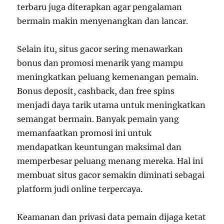
terbaru juga diterapkan agar pengalaman
bermain makin menyenangkan dan lancar.
Selain itu, situs gacor sering menawarkan
bonus dan promosi menarik yang mampu
meningkatkan peluang kemenangan pemain.
Bonus deposit, cashback, dan free spins
menjadi daya tarik utama untuk meningkatkan
semangat bermain. Banyak pemain yang
memanfaatkan promosi ini untuk
mendapatkan keuntungan maksimal dan
memperbesar peluang menang mereka. Hal ini
membuat situs gacor semakin diminati sebagai
platform judi online terpercaya.
Keamanan dan privasi data pemain dijaga ketat