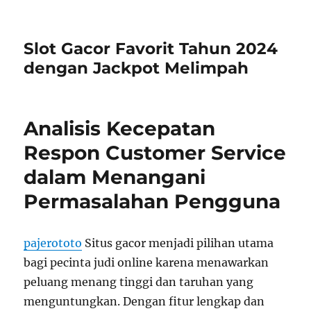
Slot Gacor Favorit Tahun 2024
dengan Jackpot Melimpah
Analisis Kecepatan
Respon Customer Service
dalam Menangani
Permasalahan Pengguna
pajerototo
Situs gacor menjadi pilihan utama
bagi pecinta judi online karena menawarkan
peluang menang tinggi dan taruhan yang
menguntungkan. Dengan fitur lengkap dan