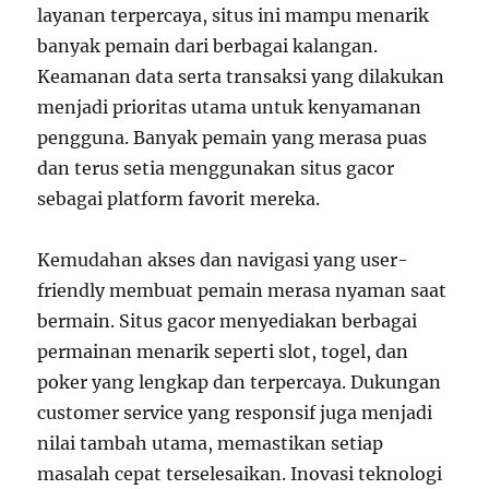
layanan terpercaya, situs ini mampu menarik
banyak pemain dari berbagai kalangan.
Keamanan data serta transaksi yang dilakukan
menjadi prioritas utama untuk kenyamanan
pengguna. Banyak pemain yang merasa puas
dan terus setia menggunakan situs gacor
sebagai platform favorit mereka.
Kemudahan akses dan navigasi yang user-
friendly membuat pemain merasa nyaman saat
bermain. Situs gacor menyediakan berbagai
permainan menarik seperti slot, togel, dan
poker yang lengkap dan terpercaya. Dukungan
customer service yang responsif juga menjadi
nilai tambah utama, memastikan setiap
masalah cepat terselesaikan. Inovasi teknologi