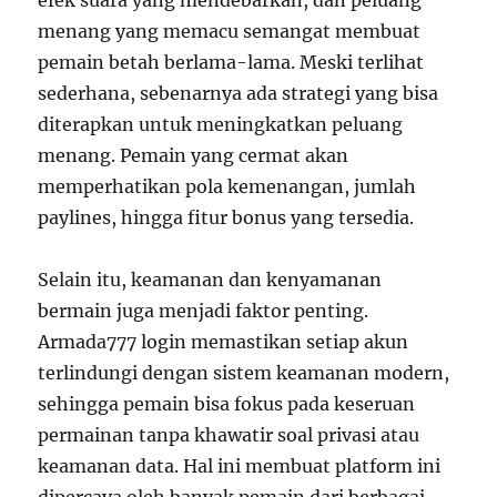
efek suara yang mendebarkan, dan peluang
menang yang memacu semangat membuat
pemain betah berlama-lama. Meski terlihat
sederhana, sebenarnya ada strategi yang bisa
diterapkan untuk meningkatkan peluang
menang. Pemain yang cermat akan
memperhatikan pola kemenangan, jumlah
paylines, hingga fitur bonus yang tersedia.
Selain itu, keamanan dan kenyamanan
bermain juga menjadi faktor penting.
Armada777 login memastikan setiap akun
terlindungi dengan sistem keamanan modern,
sehingga pemain bisa fokus pada keseruan
permainan tanpa khawatir soal privasi atau
keamanan data. Hal ini membuat platform ini