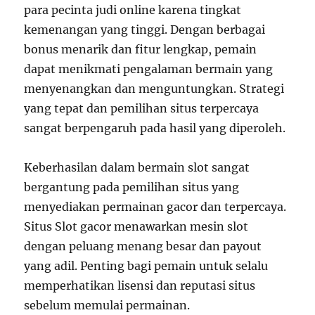
para pecinta judi online karena tingkat
kemenangan yang tinggi. Dengan berbagai
bonus menarik dan fitur lengkap, pemain
dapat menikmati pengalaman bermain yang
menyenangkan dan menguntungkan. Strategi
yang tepat dan pemilihan situs terpercaya
sangat berpengaruh pada hasil yang diperoleh.
Keberhasilan dalam bermain slot sangat
bergantung pada pemilihan situs yang
menyediakan permainan gacor dan terpercaya.
Situs Slot gacor menawarkan mesin slot
dengan peluang menang besar dan payout
yang adil. Penting bagi pemain untuk selalu
memperhatikan lisensi dan reputasi situs
sebelum memulai permainan.