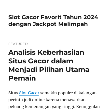
Slot Gacor Favorit Tahun 2024
dengan Jackpot Melimpah
FEATURED
Analisis Keberhasilan
Situs Gacor dalam
Menjadi Pilihan Utama
Pemain
Situs
Slot Gacor
semakin populer di kalangan
pecinta judi online karena menawarkan
peluang kemenangan yang tinggi. Keunggulan