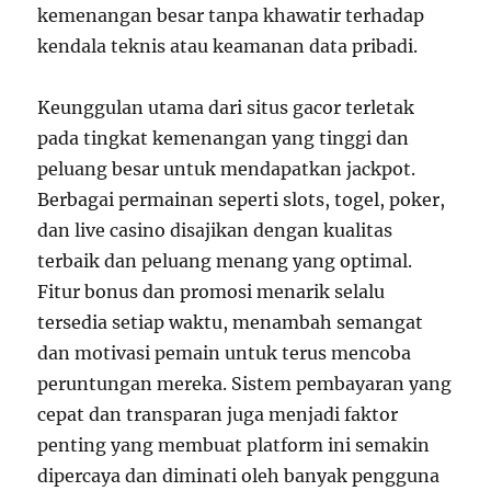
kemenangan besar tanpa khawatir terhadap
kendala teknis atau keamanan data pribadi.
Keunggulan utama dari situs gacor terletak
pada tingkat kemenangan yang tinggi dan
peluang besar untuk mendapatkan jackpot.
Berbagai permainan seperti slots, togel, poker,
dan live casino disajikan dengan kualitas
terbaik dan peluang menang yang optimal.
Fitur bonus dan promosi menarik selalu
tersedia setiap waktu, menambah semangat
dan motivasi pemain untuk terus mencoba
peruntungan mereka. Sistem pembayaran yang
cepat dan transparan juga menjadi faktor
penting yang membuat platform ini semakin
dipercaya dan diminati oleh banyak pengguna