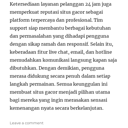
Ketersediaan layanan pelanggan 24 jam juga
memperkuat reputasi situs gacor sebagai
platform terpercaya dan profesional. Tim
support siap membantu berbagai kebutuhan
dan permasalahan yang dihadapi pengguna
dengan sikap ramah dan responsif. Selain itu,
keberadaan fitur live chat, email, dan hotline
memudahkan komunikasi langsung kapan saja
dibutuhkan. Dengan demikian, pengguna
merasa didukung secara penuh dalam setiap
langkah permainan. Semua keunggulan ini
membuat situs gacor menjadi pilihan utama
bagi mereka yang ingin merasakan sensasi
kemenangan nyata secara berkelanjutan.
on
Leave a comment