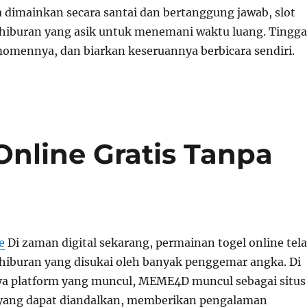
a dimainkan secara santai dan bertanggung jawab, slot
an hiburan yang asik untuk menemani waktu luang. Tingga
momennya, dan biarkan keseruannya berbicara sendiri.
Online Gratis Tanpa
e
Di zaman digital sekarang, permainan togel online tel
 hiburan yang disukai oleh banyak penggemar angka. Di
ya platform yang muncul, MEME4D muncul sebagai situs
 yang dapat diandalkan, memberikan pengalaman