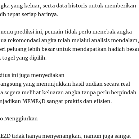
angka yang keluar, serta data historis untuk memberikan
bih tepat setiap harinya.
enu prediksi ini, pemain tidak perlu menebak angka
mua rekomendasi angka telah melalui analisis mendalam,
i peluang lebih besar untuk mendapatkan hadiah besa
 togel yang dipilih.
 situs ini juga menyediakan
l langsung yang menunjukkan hasil undian secara real-
sa segera melihat keluaran angka tanpa perlu berpindah
enjadikan MEME4D sangat praktis dan efisien.
mo Menggiurkan
E4D tidak hanya menyenangkan, namun juga sangat