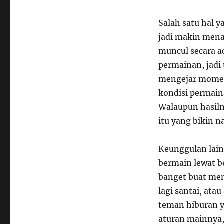
Lebih
Hidup
Salah satu hal y
jadi makin mena
muncul secara ac
permainan, jadi
mengejar momen
kondisi permai
Walaupun hasiln
itu yang bikin n
Keunggulan lain 
bermain lewat b
banget buat meng
lagi santai, atau
teman hiburan y
aturan mainnya,