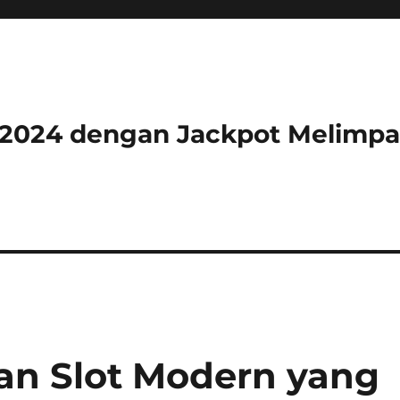
n 2024 dengan Jackpot Melimp
an Slot Modern yang