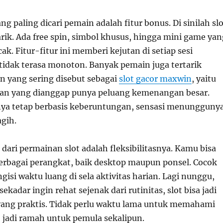
ang paling dicari pemain adalah fitur bonus. Di sinilah sl
rik. Ada free spin, simbol khusus, hingga mini game yan
ak. Fitur-fitur ini memberi kejutan di setiap sesi
 tidak terasa monoton. Banyak pemain juga tertarik
 yang sering disebut sebagai
slot gacor maxwin
, yaitu
nan yang dianggap punya peluang kemenangan besar.
ya tetap berbasis keberuntungan, sensasi menungguny
agih.
dari permainan slot adalah fleksibilitasnya. Kamu bisa
erbagai perangkat, baik desktop maupun ponsel. Cocok
isi waktu luang di sela aktivitas harian. Lagi nunggu,
 sekadar ingin rehat sejenak dari rutinitas, slot bisa jadi
ang praktis. Tidak perlu waktu lama untuk memahami
 jadi ramah untuk pemula sekalipun.