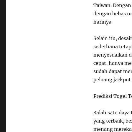
Taiwan. Dengan 
dengan bebas me
harinya.
Selain itu, desai
sederhana teta
menyesuaikan di
cepat, hanya m
sudah dapat men
peluang jackpot 
Prediksi Togel 
Salah satu daya 
yang terbaik, 
menang mereka.