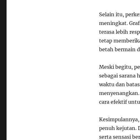
Selain itu, per
meningkat. Graf
terasa lebih res
tetap memberika
betah bermain d
Meski begitu, pe
sebagai sarana 
waktu dan batas
menyenangkan. D
cara efektif un
Kesimpulannya, s
penuh kejutan. 
serta sensasi be