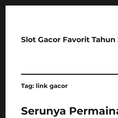
Slot Gacor Favorit Tahu
Tag:
link gacor
Serunya Permain