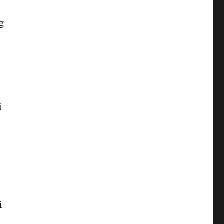
g
i
i