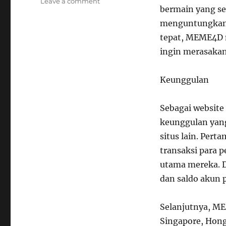
on
Leave a comment
bermain yang se
Prediksi
4D
menguntungkan. 
Toto
tepat, MEME4D m
Online
ingin merasakan
Gratis
Tanpa
Daftar
Keunggulan
Sebagai websit
keunggulan yan
situs lain. Per
transaksi para 
utama mereka. D
dan saldo akun
Selanjutnya, ME
Singapore, Hon