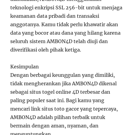
teknologi enkripsi SSL 256-bit untuk menjaga
keamanan data pribadi dan transaksi
anggotanya. Kamu tidak perlu khawatir akan
data yang bocor atau dana yang hilang karena
seluruh sistem AMBON4D telah diuji dan
diverifikasi oleh pihak ketiga.
Kesimpulan
Dengan berbagai keunggulan yang dimiliki,
tidak mengherankan jika AMBON4D dikenal
sebagai situs togel online 4D terbesar dan
paling populer saat ini. Bagi kamu yang
mencari link situs toto gacor yang tepercaya,
AMBON4D adalah pilihan terbaik untuk
bermain dengan aman, nyaman, dan
menguntungkan.