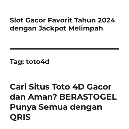
Slot Gacor Favorit Tahun 2024
dengan Jackpot Melimpah
Tag:
toto4d
Cari Situs Toto 4D Gacor
dan Aman? BERASTOGEL
Punya Semua dengan
QRIS