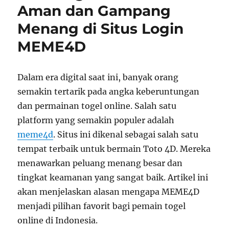
Resmi
Aman dan Gampang
dan
Menang di Situs Login
Cepat
2025:
MEME4D
MEME4D
Dalam era digital saat ini, banyak orang
semakin tertarik pada angka keberuntungan
dan permainan togel online. Salah satu
platform yang semakin populer adalah
meme4d
. Situs ini dikenal sebagai salah satu
tempat terbaik untuk bermain Toto 4D. Mereka
menawarkan peluang menang besar dan
tingkat keamanan yang sangat baik. Artikel ini
akan menjelaskan alasan mengapa MEME4D
menjadi pilihan favorit bagi pemain togel
online di Indonesia.