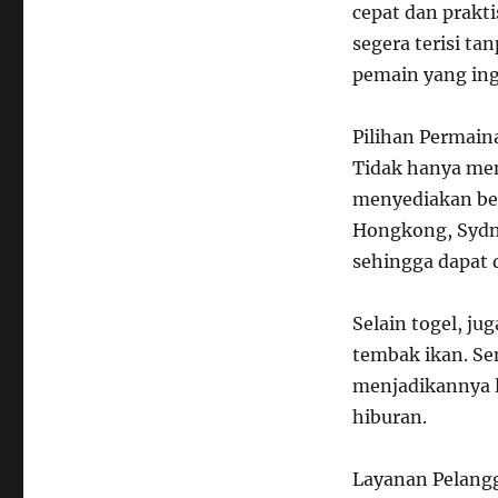
cepat dan prakt
segera terisi ta
pemain yang in
Pilihan Permain
Tidak hanya me
menyediakan ber
Hongkong, Sydney
sehingga dapat d
Selain togel, jug
tembak ikan. Se
menjadikannya l
hiburan.
Layanan Pelangg