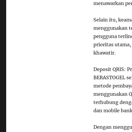
Semua
menawarkan perm
dengan
QRIS
Selain itu, kea
menggunakan tek
pengguna terlin
prioritas utama
khawatir.
Deposit QRIS: P
BERASTOGEL sel
metode pembayar
menggunakan QR
terhubung denga
dan mobile bank
Dengan mengguna