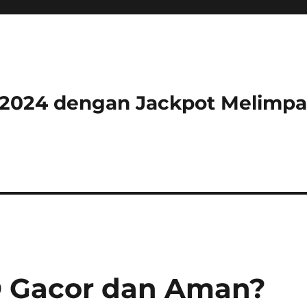
n 2024 dengan Jackpot Melimp
4D Gacor dan Aman?