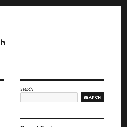
ah
Search
SEARCH