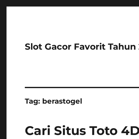
Slot Gacor Favorit Tahu
Tag:
berastogel
Cari Situs Toto 