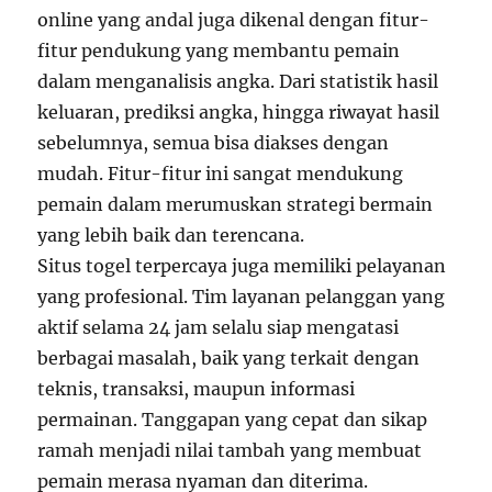
online yang andal juga dikenal dengan fitur-
fitur pendukung yang membantu pemain
dalam menganalisis angka. Dari statistik hasil
keluaran, prediksi angka, hingga riwayat hasil
sebelumnya, semua bisa diakses dengan
mudah. Fitur-fitur ini sangat mendukung
pemain dalam merumuskan strategi bermain
yang lebih baik dan terencana.
Situs togel terpercaya juga memiliki pelayanan
yang profesional. Tim layanan pelanggan yang
aktif selama 24 jam selalu siap mengatasi
berbagai masalah, baik yang terkait dengan
teknis, transaksi, maupun informasi
permainan. Tanggapan yang cepat dan sikap
ramah menjadi nilai tambah yang membuat
pemain merasa nyaman dan diterima.