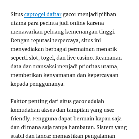
Situs
captogel daftar
gacor menjadi pilihan
utama para pecinta judi online karena
menawarkan peluang kemenangan tinggi.
Dengan reputasi terpercaya, situs ini
menyediakan berbagai permainan menarik
seperti slot, togel, dan live casino. Keamanan
data dan transaksi menjadi prioritas utama,
memberikan kenyamanan dan kepercayaan
kepada penggunanya.
Faktor penting dari situs gacor adalah
kemudahan akses dan tampilan yang user-
friendly. Pengguna dapat bermain kapan saja
dan di mana saja tanpa hambatan. Sistem yang
stabil dan lancar memastikan pengalaman