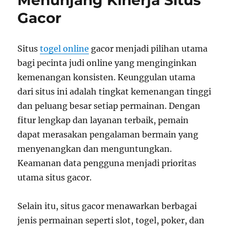
Menunjang Kinerja Situs
Online
Gacor
yang
Semakin
Canggih
Situs
togel online
gacor menjadi pilihan utama
bagi pecinta judi online yang menginginkan
kemenangan konsisten. Keunggulan utama
dari situs ini adalah tingkat kemenangan tinggi
dan peluang besar setiap permainan. Dengan
fitur lengkap dan layanan terbaik, pemain
dapat merasakan pengalaman bermain yang
menyenangkan dan menguntungkan.
Keamanan data pengguna menjadi prioritas
utama situs gacor.
Selain itu, situs gacor menawarkan berbagai
jenis permainan seperti slot, togel, poker, dan