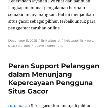
Keberadaan layanan live chat dan panduan
lengkap membuat pengalaman bermain
semakin menyenangkan. Hal ini menjadikan
situs gacor sebagai pilihan terbaik untuk para
penggemar taruhan online.
Posted
Tags
December 11, 2025
link alternatif
,
link togel
,
link toto
,
on
on
situs toto
,
toto
Leave a comment
Pengaruh
Teknologi
Mobile
Peran Support Pelanggan
dalam
Kemudahan
dalam Menunjang
Mengakses
Kepercayaan Pengguna
Situs
Gacor
Situs Gacor
toto macau
Situs gacor kini menjadi pilihan