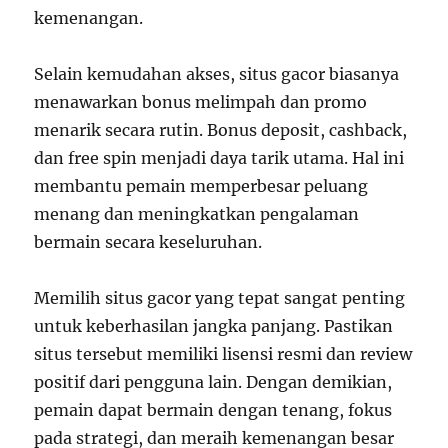
kemenangan.
Selain kemudahan akses, situs gacor biasanya
menawarkan bonus melimpah dan promo
menarik secara rutin. Bonus deposit, cashback,
dan free spin menjadi daya tarik utama. Hal ini
membantu pemain memperbesar peluang
menang dan meningkatkan pengalaman
bermain secara keseluruhan.
Memilih situs gacor yang tepat sangat penting
untuk keberhasilan jangka panjang. Pastikan
situs tersebut memiliki lisensi resmi dan review
positif dari pengguna lain. Dengan demikian,
pemain dapat bermain dengan tenang, fokus
pada strategi, dan meraih kemenangan besar