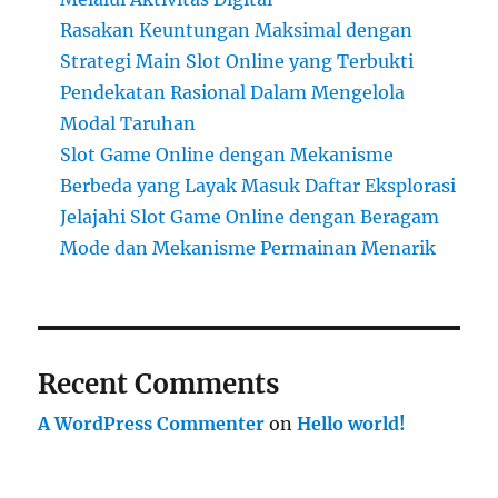
Rasakan Keuntungan Maksimal dengan
Strategi Main Slot Online yang Terbukti
Pendekatan Rasional Dalam Mengelola
Modal Taruhan
Slot Game Online dengan Mekanisme
Berbeda yang Layak Masuk Daftar Eksplorasi
Jelajahi Slot Game Online dengan Beragam
Mode dan Mekanisme Permainan Menarik
Recent Comments
A WordPress Commenter
on
Hello world!