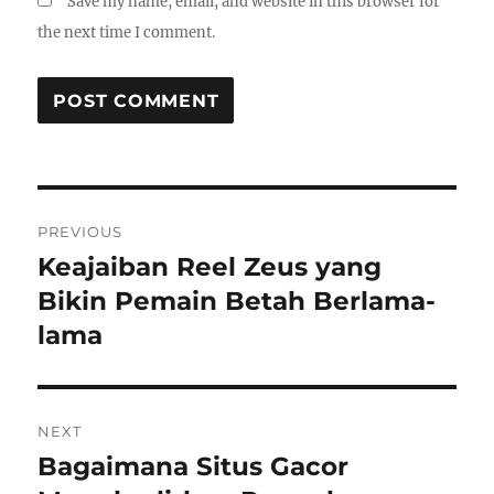
Save my name, email, and website in this browser for
the next time I comment.
Post
PREVIOUS
navigation
Keajaiban Reel Zeus yang
Previous
post:
Bikin Pemain Betah Berlama-
lama
NEXT
Bagaimana Situs Gacor
Next