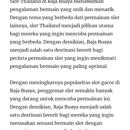
Slot Thailand di Raja Buaya menawarkan
pengalaman bermain yang unik dan menarik.
Dengan tema yang berbeda dari permainan slot
lainnya, slot Thailand menjadi pilihan utama
bagi mereka yang ingin mencoba permainan
yang berbeda. Dengan demikian, Raja Buaya
menjadi salah satu destinasi favorit bagi
pecinta permainan slot yang ingin menikmati
pengalaman bermain yang paling optimal.
Dengan meningkatnya popularitas slot gacor di
Raja Buaya, penggemar slot semakin banyak
yang datang untuk mencoba permainan ini.
Dengan demikian, Raja Buaya menjadi salah
satu destinasi favorit bagi mereka yang ingin
merasakan sensasi bermain slot dengan