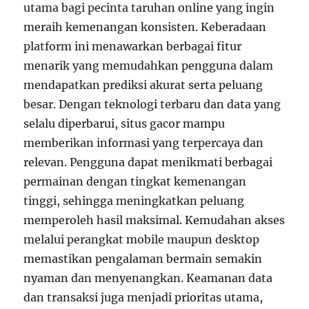
utama bagi pecinta taruhan online yang ingin
meraih kemenangan konsisten. Keberadaan
platform ini menawarkan berbagai fitur
menarik yang memudahkan pengguna dalam
mendapatkan prediksi akurat serta peluang
besar. Dengan teknologi terbaru dan data yang
selalu diperbarui, situs gacor mampu
memberikan informasi yang terpercaya dan
relevan. Pengguna dapat menikmati berbagai
permainan dengan tingkat kemenangan
tinggi, sehingga meningkatkan peluang
memperoleh hasil maksimal. Kemudahan akses
melalui perangkat mobile maupun desktop
memastikan pengalaman bermain semakin
nyaman dan menyenangkan. Keamanan data
dan transaksi juga menjadi prioritas utama,