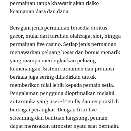
permainan tanpa khawatir akan risiko
keamanan data dan dana.
Beragam jenis permainan tersedia di situs
gacor, mulai dari taruhan olahraga, slot, hingga
permainan live casino. Setiap jenis permainan
menawarkan peluang besar dan bonus menarik
yang mampu meningkatkan peluang
kemenangan. Sistem turnamen dan promosi
berkala juga sering dihadirkan untuk
memberikan nilai lebih kepada pemain setia.
Pengalaman pengguna dioptimalkan melalui
antarmuka yang user-friendly dan responsif di
berbagai perangkat. Dengan fitur live
streaming dan bantuan langsung, pemain
dapat merasakan atmosfer nyata saat bermain.