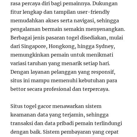
rasa percaya diri bagi pemainnya. Dukungan
fitur lengkap dan tampilan user-friendly
memudahkan akses serta navigasi, sehingga
pengalaman bermain semakin menyenangkan.
Berbagai jenis pasaran togel disediakan, mulai
dari Singapore, Hongkong, hingga Sydney,
memungkinkan pemain untuk menikmati
variasi taruhan yang menarik setiap hari.
Dengan layanan pelanggan yang responsif,
situs ini mampu memenuhi kebutuhan para
bettor secara profesional dan terpercaya.
Situs togel gacor menawarkan sistem
keamanan data yang terjamin, sehingga
transaksi dan data pribadi pemain terlindungi
dengan baik. Sistem pembayaran yang cepat