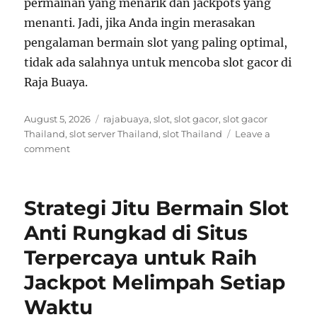
permainan yang menarik dan jackpots yang
menanti. Jadi, jika Anda ingin merasakan
pengalaman bermain slot yang paling optimal,
tidak ada salahnya untuk mencoba slot gacor di
Raja Buaya.
Posted
Tags
August 5, 2026
rajabuaya
,
slot
,
slot gacor
,
slot gacor
on
Thailand
,
slot server Thailand
,
slot Thailand
Leave a
on
comment
Bongkar
Rahasia
Menang
Strategi Jitu Bermain Slot
Besar
di
Anti Rungkad di Situs
Slot
Terpercaya untuk Raih
Thailand
yang
Jackpot Melimpah Setiap
Sedang
Gacor
Waktu
Saat