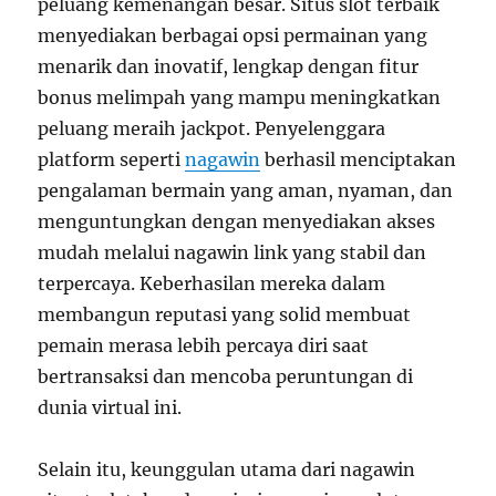
peluang kemenangan besar. Situs slot terbaik
menyediakan berbagai opsi permainan yang
menarik dan inovatif, lengkap dengan fitur
bonus melimpah yang mampu meningkatkan
peluang meraih jackpot. Penyelenggara
platform seperti
nagawin
berhasil menciptakan
pengalaman bermain yang aman, nyaman, dan
menguntungkan dengan menyediakan akses
mudah melalui nagawin link yang stabil dan
terpercaya. Keberhasilan mereka dalam
membangun reputasi yang solid membuat
pemain merasa lebih percaya diri saat
bertransaksi dan mencoba peruntungan di
dunia virtual ini.
Selain itu, keunggulan utama dari nagawin