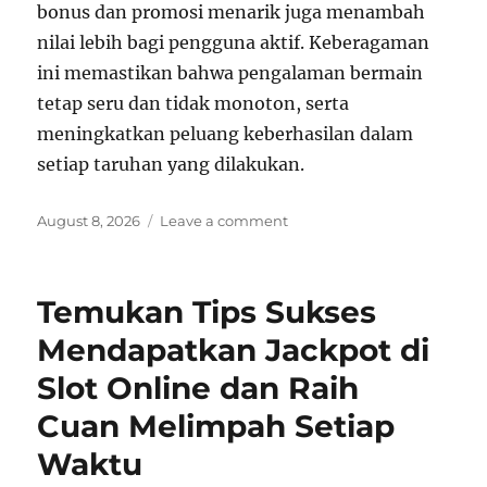
bonus dan promosi menarik juga menambah
nilai lebih bagi pengguna aktif. Keberagaman
ini memastikan bahwa pengalaman bermain
tetap seru dan tidak monoton, serta
meningkatkan peluang keberhasilan dalam
setiap taruhan yang dilakukan.
Posted
on
August 8, 2026
Leave a comment
on
Langkah
Cepat
Menangani
Temukan Tips Sukses
Kendala
Akun
Mendapatkan Jackpot di
Saat
Slot Online dan Raih
Bermain
Judi
Cuan Melimpah Setiap
Digital
Waktu