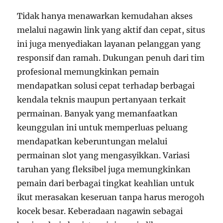
Tidak hanya menawarkan kemudahan akses
melalui nagawin link yang aktif dan cepat, situs
ini juga menyediakan layanan pelanggan yang
responsif dan ramah. Dukungan penuh dari tim
profesional memungkinkan pemain
mendapatkan solusi cepat terhadap berbagai
kendala teknis maupun pertanyaan terkait
permainan. Banyak yang memanfaatkan
keunggulan ini untuk memperluas peluang
mendapatkan keberuntungan melalui
permainan slot yang mengasyikkan. Variasi
taruhan yang fleksibel juga memungkinkan
pemain dari berbagai tingkat keahlian untuk
ikut merasakan keseruan tanpa harus merogoh
kocek besar. Keberadaan nagawin sebagai