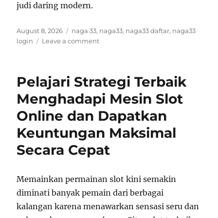
judi daring modern.
Posted
Tags
August 8, 2026
naga 33
,
naga33
,
naga33 daftar
,
naga33
on
on
login
Leave a comment
Temukan
Tips
Sukses
Pelajari Strategi Terbaik
Mendapatkan
Jackpot
Menghadapi Mesin Slot
di
Online dan Dapatkan
Slot
Online
Keuntungan Maksimal
dan
Raih
Secara Cepat
Cuan
Melimpah
Setiap
Memainkan permainan slot kini semakin
Waktu
diminati banyak pemain dari berbagai
kalangan karena menawarkan sensasi seru dan