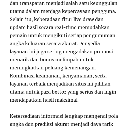
dan transparan menjadi salah satu keunggulan
utama dalam menjaga kepercayaan pengguna.
Selain itu, keberadaan fitur live draw dan
update hasil secara real-time memudahkan
pemain untuk mengikuti setiap pengumuman
angka keluaran secara akurat. Penyedia
layanan ini juga sering mengadakan promosi
menarik dan bonus melimpah untuk
meningkatkan peluang kemenangan.
Kombinasi keamanan, kenyamanan, serta
layanan terbaik menjadikan situs ini pilihan
utama untuk para bettor yang serius dan ingin
mendapatkan hasil maksimal.
Ketersediaan informasi lengkap mengenai pola
angka dan prediksi akurat menjadi daya tarik