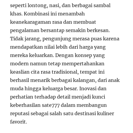
seperti lontong, nasi, dan berbagai sambal
khas. Kombinasi ini menambah
keanekaragaman rasa dan membuat
pengalaman bersantap semakin berkesan.
Tidak jarang, pengunjung merasa puas karena
mendapatkan nilai lebih dari harga yang
mereka keluarkan. Dengan konsep yang
modern namun tetap mempertahankan
keaslian cita rasa tradisional, tempat ini
berhasil menarik berbagai kalangan, dari anak
muda hingga keluarga besar. Inovasi dan
perhatian terhadap detail menjadi kunci
keberhasilan sate777 dalam membangun
reputasi sebagai salah satu destinasi kuliner
favorit.