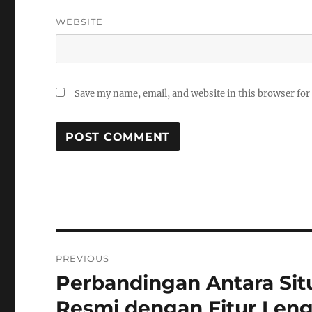
WEBSITE
Save my name, email, and website in this browser for
Post
PREVIOUS
navigation
Perbandingan Antara Situ
Previous
post:
Resmi dengan Fitur Len