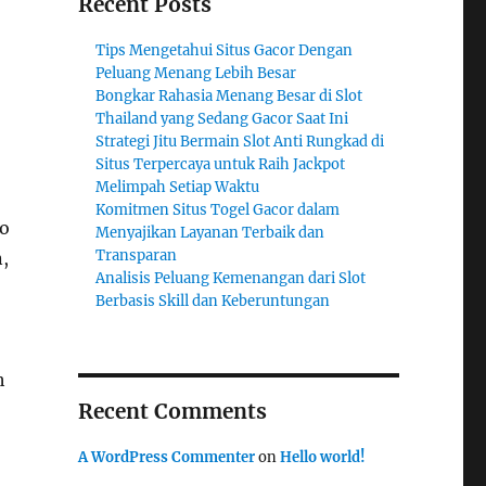
Recent Posts
Tips Mengetahui Situs Gacor Dengan
Peluang Menang Lebih Besar
Bongkar Rahasia Menang Besar di Slot
Thailand yang Sedang Gacor Saat Ini
Strategi Jitu Bermain Slot Anti Rungkad di
Situs Terpercaya untuk Raih Jackpot
Melimpah Setiap Waktu
Komitmen Situs Togel Gacor dalam
to
Menyajikan Layanan Terbaik dan
Transparan
,
Analisis Peluang Kemenangan dari Slot
Berbasis Skill dan Keberuntungan
h
Recent Comments
A WordPress Commenter
on
Hello world!