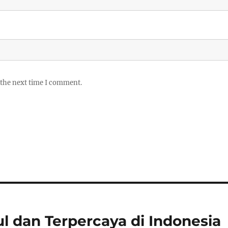
 the next time I comment.
l dan Terpercaya di Indonesia