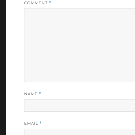
COMMENT
*
NAME
*
EMAIL
*