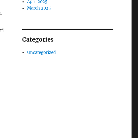
April 2025
March 2025
n
ri
Categories
Uncategorized
i