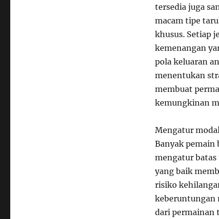
tersedia juga sa
macam tipe taru
khusus. Setiap 
kemenangan yang
pola keluaran a
menentukan strat
membuat permai
kemungkinan m
Mengatur modal 
Banyak pemain 
mengatur batas 
yang baik memb
risiko kehilanga
keberuntungan 
dari permainan 