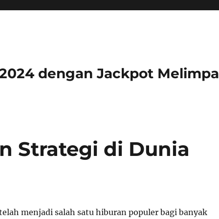
n 2024 dengan Jackpot Melimp
 Strategi di Dunia
telah menjadi salah satu hiburan populer bagi banyak