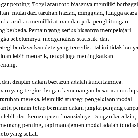
ngat penting. Togel atau toto biasanya memiliki berbagai
han, mulai dari taruhan harian, mingguan, hingga acara
jenis taruhan memiliki aturan dan pola penghitungan
 berbeda. Pemain yang serius biasanya mempelajari
ngka sebelumnya, menganalisis statistik, dan
egi berdasarkan data yang tersedia. Hal ini tidak hany
nan lebih menarik, tetapi juga meningkatkan
enang.
dan disiplin dalam bertaruh adalah kunci lainnya.
baru yang tergiur dengan kemenangan besar namun lup
taruhan mereka. Memiliki strategi pengelolaan modal
antu pemain tetap bermain dalam jangka panjang tanp
n lebih dari kemampuan finansialnya. Dengan kata lain,
memang penting, tapi manajemen modal adalah fondasi
toto yang sehat.