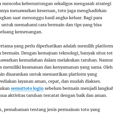
n mencoba keberuntungan sekaligus mengasah strategi
hanya menawarkan keseruan, toto juga menghadirkan
gkan saat menunggu hasil angka keluar. Bagi para
 untuk memahami cara bermain dan tips yang bisa
eluang kemenangan.
pertama yang perlu diperhatikan adalah memilih platform
k bermain. Dengan kemajuan teknologi, banyak situs to
nawarkan kemudahan dalam melakukan taruhan. Namun
tus memiliki keamanan dan kenyamanan yang sama. Oleh
ain disarankan untuk memastikan platform yang
diakan layanan aman, cepat, dan mudah diakses.
kukan
semuttoto login
sebelum bermain menjadi langka
mua aktivitas taruhan tercatat dengan baik dan aman.
n, pemahaman tentang jenis permainan toto yang