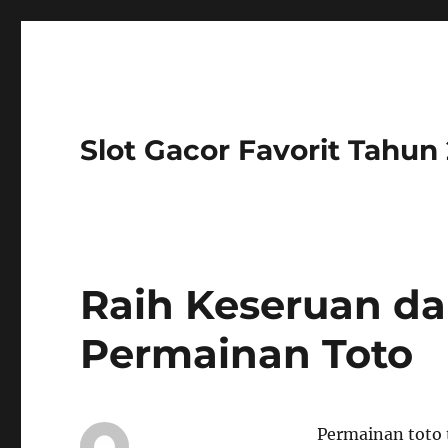
Slot Gacor Favorit Tahu
Raih Keseruan dan
Permainan Toto
Permainan toto 