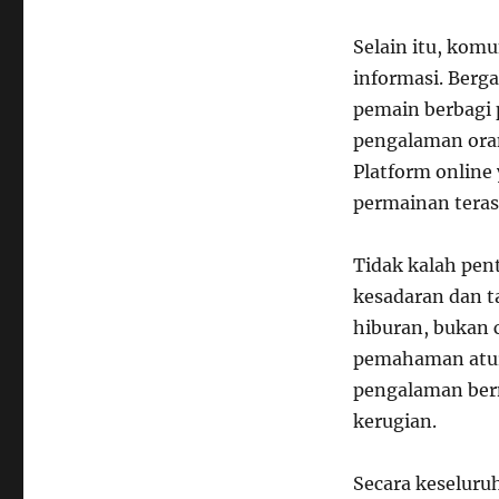
Selain itu, komu
informasi. Ber
pemain berbagi p
pengalaman ora
Platform online
permainan teras
Tidak kalah pen
kesadaran dan t
hiburan, bukan 
pemahaman atura
pengalaman ber
kerugian.
Secara keseluru