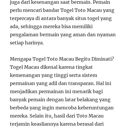
juga dari kesenangan saat bermain. Pemain
perlu mencari bandar Togel Toto Macau yang
terpercaya di antara banyak situs togel yang
ada, sehingga mereka bisa memiliki
pengalaman bermain yang aman dan nyaman
setiap harinya.
Mengapa Togel Toto Macau Begitu Diminati?
Togel Macau dikenal karena tingkat
kemenangan yang tinggi serta sistem
permainan yang adil dan transparan. Hal ini
menjadikan permainan ini menarik bagi
banyak pemain dengan latar belakang yang
berbeda yang ingin mencoba keberuntungan
mereka. Selain itu, hasil dari Toto Macau
terjamin keasliannya karena berasal dari