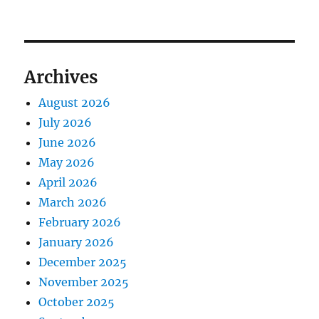
Archives
August 2026
July 2026
June 2026
May 2026
April 2026
March 2026
February 2026
January 2026
December 2025
November 2025
October 2025