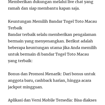
Memberikan dukungan melalui live chat yang
ramah dan siap membantu kapan saja.
Keuntungan Memilih Bandar Togel Toto Macau
Terbaik
Bandar terbaik selalu memberikan pengalaman
bermain yang menyenangkan. Berikut adalah
beberapa keuntungan utama jika Anda memilih
untuk bermain di bandar Togel Toto Macau
yang terbaik:
Bonus dan Promosi Menarik: Dari bonus untuk
anggota baru, cashback harian, hingga acara
jackpot mingguan.
Aplikasi dan Versi Mobile Tersedia: Bisa diakses