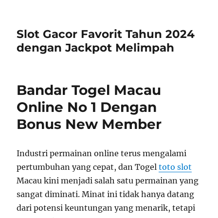
Slot Gacor Favorit Tahun 2024
dengan Jackpot Melimpah
Bandar Togel Macau
Online No 1 Dengan
Bonus New Member
Industri permainan online terus mengalami
pertumbuhan yang cepat, dan Togel
toto slot
Macau kini menjadi salah satu permainan yang
sangat diminati. Minat ini tidak hanya datang
dari potensi keuntungan yang menarik, tetapi