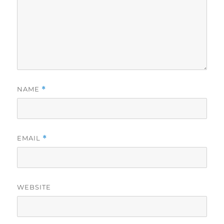
NAME
*
EMAIL
*
WEBSITE