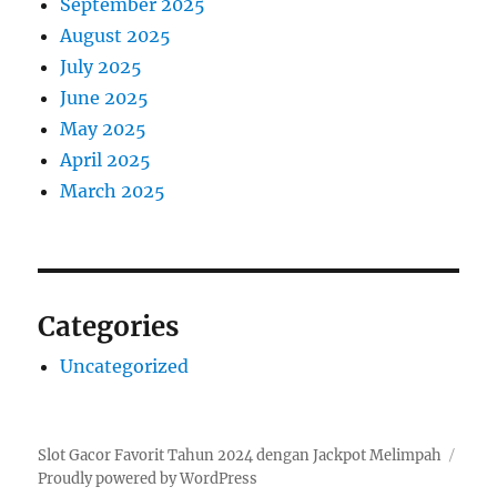
September 2025
August 2025
July 2025
June 2025
May 2025
April 2025
March 2025
Categories
Uncategorized
Slot Gacor Favorit Tahun 2024 dengan Jackpot Melimpah
Proudly powered by WordPress