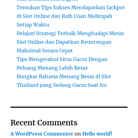
Temukan Tips Sukses Mendapatkan Jackpot
di Slot Online dan Raih Cuan Melimpah
Setiap Waktu
Pelajari Strategi Terbaik Menghadapi Mesin
Slot Online dan Dapatkan Keuntungan
Maksimal Secara Cepat
Tips Mengetahui Situs Gacor Dengan
Peluang Menang Lebih Besar
Bongkar Rahasia Menang Besar di Slot
Thailand yang Sedang Gacor Saat Ini
Recent Comments
A WordPress Commenter
on
Hello world!