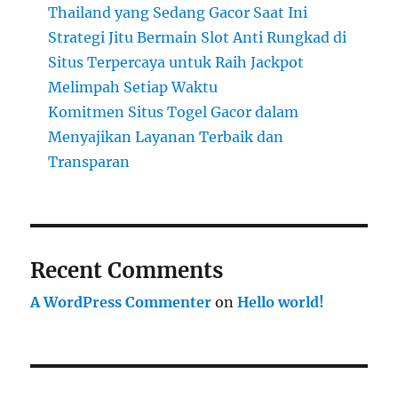
Thailand yang Sedang Gacor Saat Ini
Strategi Jitu Bermain Slot Anti Rungkad di
Situs Terpercaya untuk Raih Jackpot
Melimpah Setiap Waktu
Komitmen Situs Togel Gacor dalam
Menyajikan Layanan Terbaik dan
Transparan
Recent Comments
A WordPress Commenter
on
Hello world!