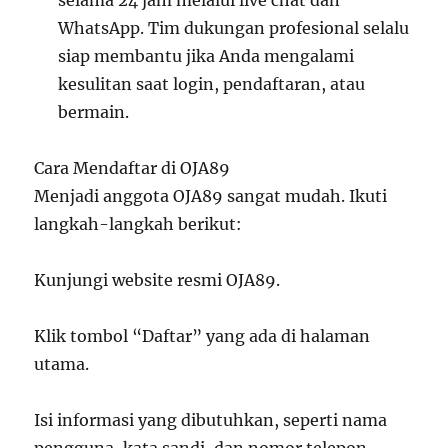
selama 24 jam melalui live chat dan
WhatsApp. Tim dukungan profesional selalu
siap membantu jika Anda mengalami
kesulitan saat login, pendaftaran, atau
bermain.
Cara Mendaftar di OJA89
Menjadi anggota OJA89 sangat mudah. Ikuti
langkah-langkah berikut:
Kunjungi website resmi OJA89.
Klik tombol “Daftar” yang ada di halaman
utama.
Isi informasi yang dibutuhkan, seperti nama