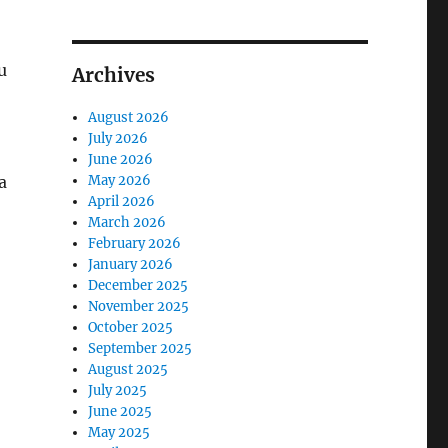
u
Archives
August 2026
July 2026
June 2026
a
May 2026
April 2026
March 2026
February 2026
January 2026
December 2025
November 2025
October 2025
September 2025
August 2025
July 2025
June 2025
May 2025