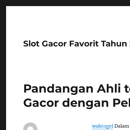
Slot Gacor Favorit Tahu
Pandangan Ahli t
Gacor dengan Pe
waktogel
Dalam 