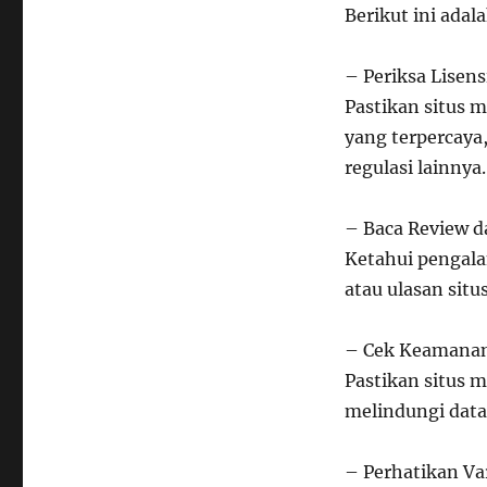
Berikut ini adal
– Periksa Lisens
Pastikan situs m
yang terpercaya
regulasi lainnya.
– Baca Review 
Ketahui pengala
atau ulasan situs
– Cek Keamanan
Pastikan situs 
melindungi data
– Perhatikan Va