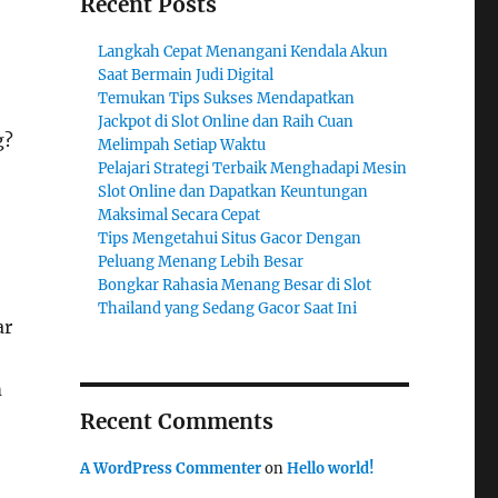
Recent Posts
Langkah Cepat Menangani Kendala Akun
Saat Bermain Judi Digital
Temukan Tips Sukses Mendapatkan
Jackpot di Slot Online dan Raih Cuan
g?
Melimpah Setiap Waktu
Pelajari Strategi Terbaik Menghadapi Mesin
Slot Online dan Dapatkan Keuntungan
Maksimal Secara Cepat
Tips Mengetahui Situs Gacor Dengan
Peluang Menang Lebih Besar
Bongkar Rahasia Menang Besar di Slot
Thailand yang Sedang Gacor Saat Ini
ar
m
Recent Comments
A WordPress Commenter
on
Hello world!