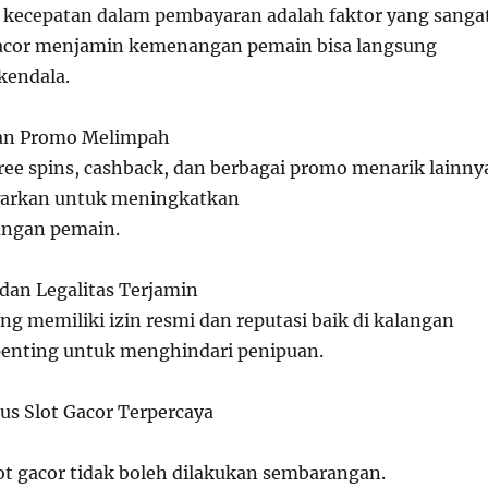
kecepatan dalam pembayaran adalah faktor yang sanga
gacor menjamin kemenangan pemain bisa langsung
kendala.
dan Promo Melimpah
free spins, cashback, dan berbagai promo menarik lainny
awarkan untuk meningkatkan
ngan pemain.
 dan Legalitas Terjamin
ng memiliki izin resmi dan reputasi baik di kalangan
enting untuk menghindari penipuan.
us Slot Gacor Terpercaya
lot gacor tidak boleh dilakukan sembarangan.