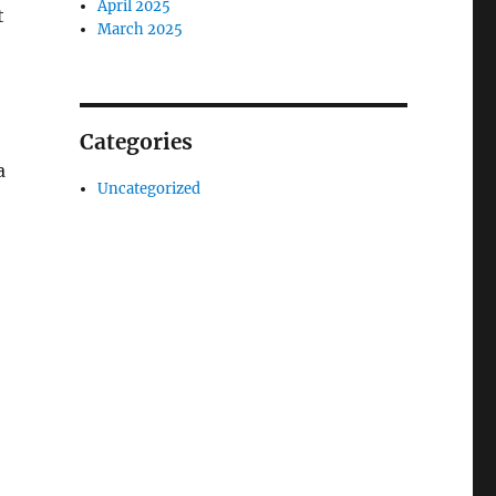
April 2025
t
March 2025
Categories
a
Uncategorized