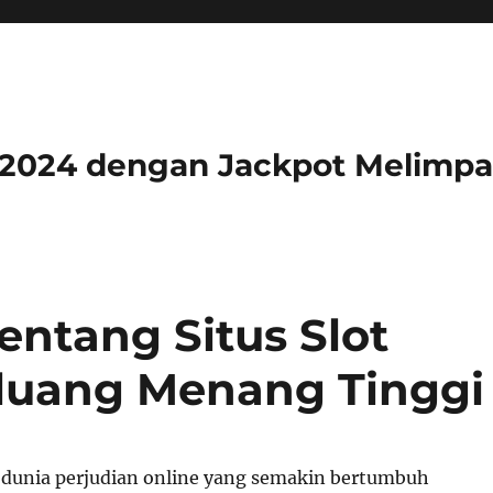
n 2024 dengan Jackpot Melimp
entang Situs Slot
luang Menang Tinggi
dunia perjudian online yang semakin bertumbuh