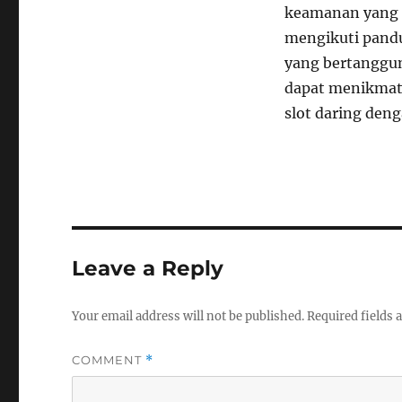
keamanan yang t
mengikuti pand
yang bertanggu
dapat menikmat
slot daring den
Leave a Reply
Your email address will not be published.
Required fields
COMMENT
*