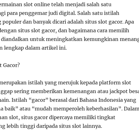
rmainan slot online telah menjadi salah satu
gi para penggemar judi digital. Salah satu istilah
 populer dan banyak dicari adalah situs slot gacor. Apa
engan situs slot gacor, dan bagaimana cara memilih
at diandalkan untuk meningkatkan kemungkinan menan
 lengkap dalam artikel ini.
ot Gacor?
 merupakan istilah yang merujuk kepada platform slot
nggap sering memberikan kemenangan atau jackpot bes
in. Istilah “gacor” berasal dari Bahasa Indonesia yang
ma baik” atau “mudah memperoleh keberhasilan”. Dala
n slot, situs gacor dipercaya memiliki tingkat
lebih tinggi daripada situs slot lainnya.