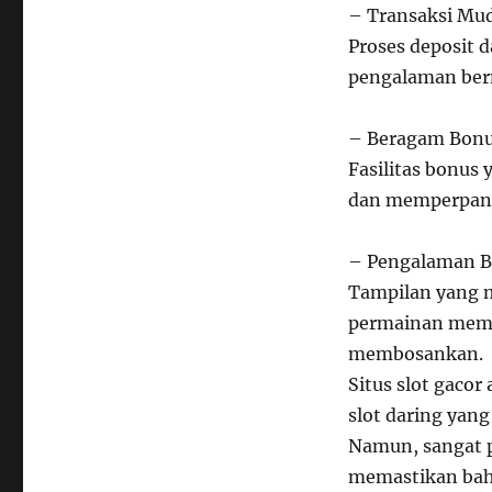
– Transaksi Mu
Proses deposit 
pengalaman ber
– Beragam Bonu
Fasilitas bonus
dan memperpanj
– Pengalaman 
Tampilan yang m
permainan memb
membosankan.
Situs slot gaco
slot daring ya
Namun, sangat p
memastikan bahw