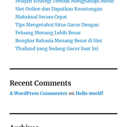
Pelajari Strategi Terbaik Menghadapi Mesin
Slot Online dan Dapatkan Keuntungan
Maksimal Secara Cepat
Tips Mengetahui Situs Gacor Dengan
Peluang Menang Lebih Besar
Bongkar Rahasia Menang Besar di Slot
Thailand yang Sedang Gacor Saat Ini
Recent Comments
A WordPress Commenter
on
Hello world!