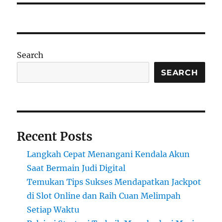
Search
SEARCH
Recent Posts
Langkah Cepat Menangani Kendala Akun
Saat Bermain Judi Digital
Temukan Tips Sukses Mendapatkan Jackpot
di Slot Online dan Raih Cuan Melimpah
Setiap Waktu