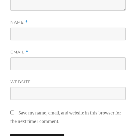
NAME
*
EMAIL
*
WEBSITE
Save my name, email, and website in this browser for
the next time I comment.