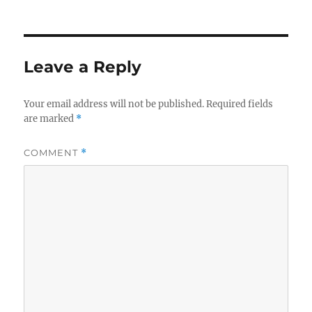
on
Leave a Reply
Your email address will not be published.
Required fields
are marked
*
COMMENT
*