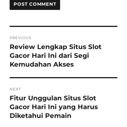
Post
PREVIOUS
navigation
Review Lengkap Situs Slot
Previous
post:
Gacor Hari Ini dari Segi
Kemudahan Akses
NEXT
Fitur Unggulan Situs Slot
Next
post:
Gacor Hari Ini yang Harus
Diketahui Pemain