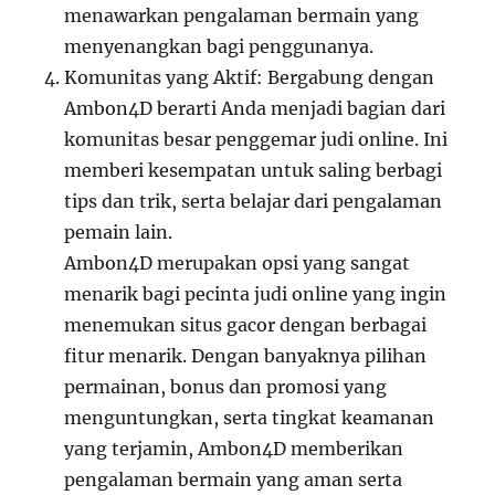
menawarkan pengalaman bermain yang
menyenangkan bagi penggunanya.
Komunitas yang Aktif: Bergabung dengan
Ambon4D berarti Anda menjadi bagian dari
komunitas besar penggemar judi online. Ini
memberi kesempatan untuk saling berbagi
tips dan trik, serta belajar dari pengalaman
pemain lain.
Ambon4D merupakan opsi yang sangat
menarik bagi pecinta judi online yang ingin
menemukan situs gacor dengan berbagai
fitur menarik. Dengan banyaknya pilihan
permainan, bonus dan promosi yang
menguntungkan, serta tingkat keamanan
yang terjamin, Ambon4D memberikan
pengalaman bermain yang aman serta