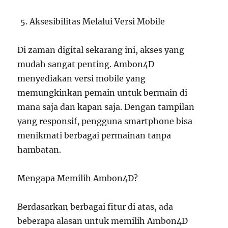
Aksesibilitas Melalui Versi Mobile
Di zaman digital sekarang ini, akses yang
mudah sangat penting. Ambon4D
menyediakan versi mobile yang
memungkinkan pemain untuk bermain di
mana saja dan kapan saja. Dengan tampilan
yang responsif, pengguna smartphone bisa
menikmati berbagai permainan tanpa
hambatan.
Mengapa Memilih Ambon4D?
Berdasarkan berbagai fitur di atas, ada
beberapa alasan untuk memilih Ambon4D