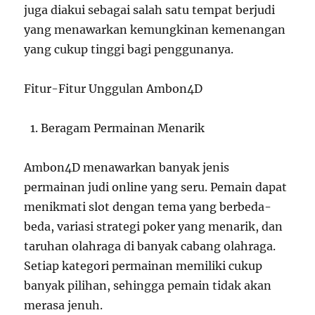
juga diakui sebagai salah satu tempat berjudi
yang menawarkan kemungkinan kemenangan
yang cukup tinggi bagi penggunanya.
Fitur-Fitur Unggulan Ambon4D
Beragam Permainan Menarik
Ambon4D menawarkan banyak jenis
permainan judi online yang seru. Pemain dapat
menikmati slot dengan tema yang berbeda-
beda, variasi strategi poker yang menarik, dan
taruhan olahraga di banyak cabang olahraga.
Setiap kategori permainan memiliki cukup
banyak pilihan, sehingga pemain tidak akan
merasa jenuh.