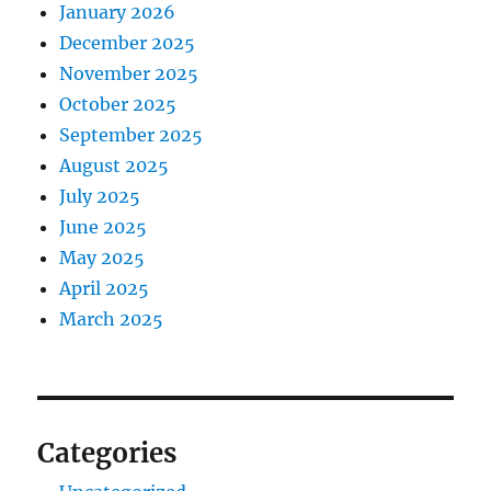
January 2026
December 2025
November 2025
October 2025
September 2025
August 2025
July 2025
June 2025
May 2025
April 2025
March 2025
Categories