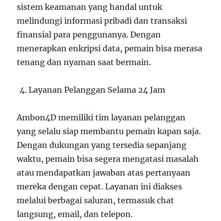
sistem keamanan yang handal untuk
melindungi informasi pribadi dan transaksi
finansial para penggunanya. Dengan
menerapkan enkripsi data, pemain bisa merasa
tenang dan nyaman saat bermain.
Layanan Pelanggan Selama 24 Jam
Ambon4D memiliki tim layanan pelanggan
yang selalu siap membantu pemain kapan saja.
Dengan dukungan yang tersedia sepanjang
waktu, pemain bisa segera mengatasi masalah
atau mendapatkan jawaban atas pertanyaan
mereka dengan cepat. Layanan ini diakses
melalui berbagai saluran, termasuk chat
langsung, email, dan telepon.