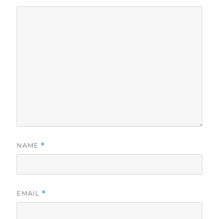
NAME
*
EMAIL
*