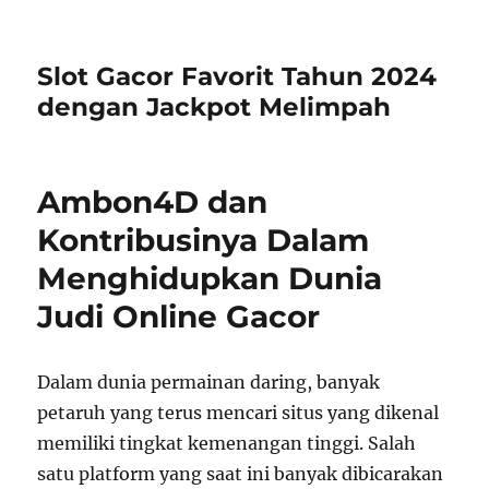
Slot Gacor Favorit Tahun 2024
dengan Jackpot Melimpah
Ambon4D dan
Kontribusinya Dalam
Menghidupkan Dunia
Judi Online Gacor
Dalam dunia permainan daring, banyak
petaruh yang terus mencari situs yang dikenal
memiliki tingkat kemenangan tinggi. Salah
satu platform yang saat ini banyak dibicarakan