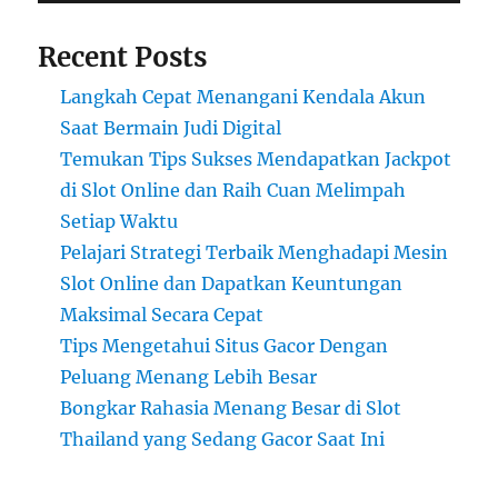
Recent Posts
Langkah Cepat Menangani Kendala Akun
Saat Bermain Judi Digital
Temukan Tips Sukses Mendapatkan Jackpot
di Slot Online dan Raih Cuan Melimpah
Setiap Waktu
Pelajari Strategi Terbaik Menghadapi Mesin
Slot Online dan Dapatkan Keuntungan
Maksimal Secara Cepat
Tips Mengetahui Situs Gacor Dengan
Peluang Menang Lebih Besar
Bongkar Rahasia Menang Besar di Slot
Thailand yang Sedang Gacor Saat Ini