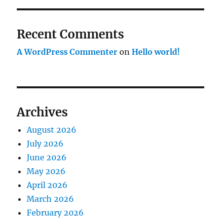
Recent Comments
A WordPress Commenter
on
Hello world!
Archives
August 2026
July 2026
June 2026
May 2026
April 2026
March 2026
February 2026