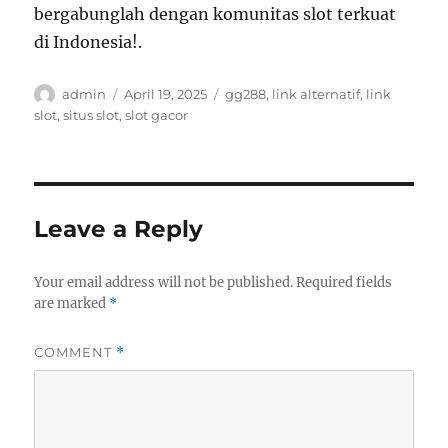
bergabunglah dengan komunitas slot terkuat
di Indonesia!.
Author
Posted
Tags
admin
April 19, 2025
gg288
,
link alternatif
,
link
on
slot
,
situs slot
,
slot gacor
Leave a Reply
Your email address will not be published.
Required fields
are marked
*
COMMENT
*