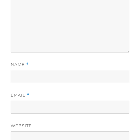
NAME
*
EMAIL
*
WEBSITE