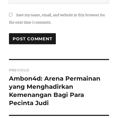
Save my name, email, and website in this browser for
the next time I comment.
Post
PREVIOUS
navigation
Ambon4d: Arena Permainan
Previous
post:
yang Menghadirkan
Kemenangan Bagi Para
Pecinta Judi