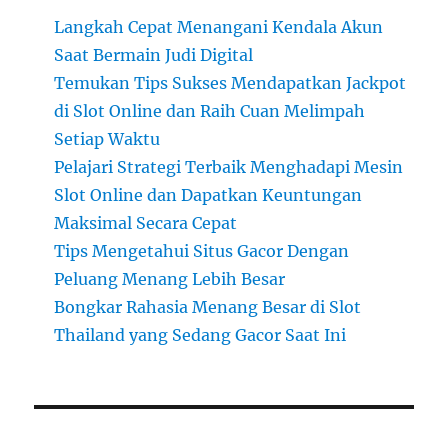
Langkah Cepat Menangani Kendala Akun
Saat Bermain Judi Digital
Temukan Tips Sukses Mendapatkan Jackpot
di Slot Online dan Raih Cuan Melimpah
Setiap Waktu
Pelajari Strategi Terbaik Menghadapi Mesin
Slot Online dan Dapatkan Keuntungan
Maksimal Secara Cepat
Tips Mengetahui Situs Gacor Dengan
Peluang Menang Lebih Besar
Bongkar Rahasia Menang Besar di Slot
Thailand yang Sedang Gacor Saat Ini