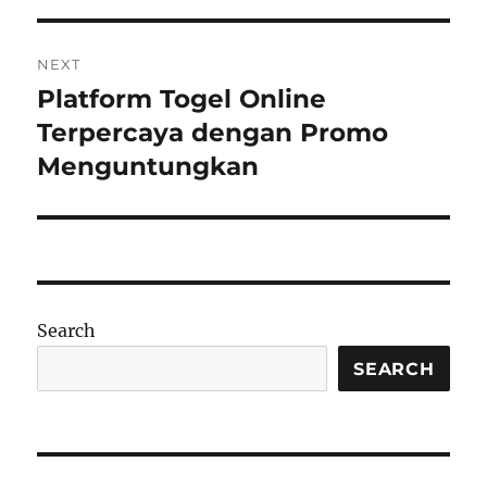
NEXT
Platform Togel Online
Next
post:
Terpercaya dengan Promo
Menguntungkan
Search
SEARCH