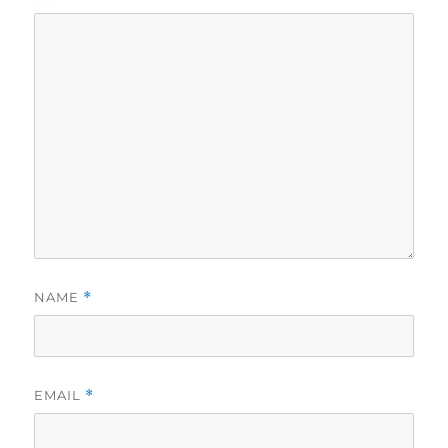
NAME
*
EMAIL
*