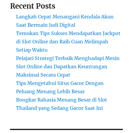
Recent Posts
Langkah Cepat Menangani Kendala Akun
Saat Bermain Judi Digital
Temukan Tips Sukses Mendapatkan Jackpot
di Slot Online dan Raih Cuan Melimpah
Setiap Waktu
Pelajari Strategi Terbaik Menghadapi Mesin
Slot Online dan Dapatkan Keuntungan
Maksimal Secara Cepat
Tips Mengetahui Situs Gacor Dengan
Peluang Menang Lebih Besar
Bongkar Rahasia Menang Besar di Slot
Thailand yang Sedang Gacor Saat Ini