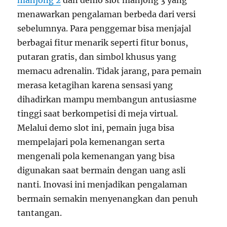
mahjong 2
dan demo slot mahjong 3 yang
menawarkan pengalaman berbeda dari versi
sebelumnya. Para penggemar bisa menjajal
berbagai fitur menarik seperti fitur bonus,
putaran gratis, dan simbol khusus yang
memacu adrenalin. Tidak jarang, para pemain
merasa ketagihan karena sensasi yang
dihadirkan mampu membangun antusiasme
tinggi saat berkompetisi di meja virtual.
Melalui demo slot ini, pemain juga bisa
mempelajari pola kemenangan serta
mengenali pola kemenangan yang bisa
digunakan saat bermain dengan uang asli
nanti. Inovasi ini menjadikan pengalaman
bermain semakin menyenangkan dan penuh
tantangan.