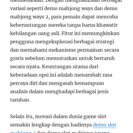
mendebarkan. Dengan menghadirkan berbagai
variasi seperti demo mahjong ways dan demo
mahjong ways 2, para pemain dapat mencoba
keberuntungan mereka tanpa harus khawatir
kehilangan uang asli. Fitur ini memungkinkan
pengguna mengeksplorasi berbagai strategi
dan memahami mekanisme permainan secara
gratis sebelum memutuskan untuk bertaruh
secara nyata. Keuntungan utama dari
keberadaan opsi ini adalah menambah rasa
percaya diri dan mengasah kemampuan
analisis dalam menghadapi berbagai jenis
taruhan.
Selain itu, inovasi dalam dunia game slot
semakin lengkap dengan hadirnya
demo slot