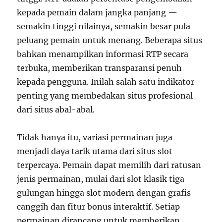
kepada pemain dalam jangka panjang —
semakin tinggi nilainya, semakin besar pula
peluang pemain untuk menang. Beberapa situs
bahkan menampilkan informasi RTP secara
terbuka, memberikan transparansi penuh
kepada pengguna. Inilah salah satu indikator
penting yang membedakan situs profesional
dari situs abal-abal.
Tidak hanya itu, variasi permainan juga
menjadi daya tarik utama dari situs slot
terpercaya. Pemain dapat memilih dari ratusan
jenis permainan, mulai dari slot klasik tiga
gulungan hingga slot modern dengan grafis
canggih dan fitur bonus interaktif. Setiap
permainan dirancang untuk memberikan