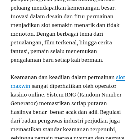
peluang mendapatkan kemenangan besar.
Inovasi dalam desain dan fitur permainan
menjadikan slot semakin menarik dan tidak
monoton. Dengan berbagai tema dari
petualangan, film terkenal, hingga cerita
fantasi, pemain selalu menemukan
pengalaman baru setiap kali bermain.
Keamanan dan keadilan dalam permainan
slot
maxwin
sangat diperhatikan oleh operator
kasino online. Sistem RNG (Random Number
Generator) memastikan setiap putaran
hasilnya benar-benar acak dan adil. Regulasi
dari badan pengawas industri perjudian juga
memastikan standar keamanan terpenuhi,
sehingga pemain merasa nyaman dan percaya