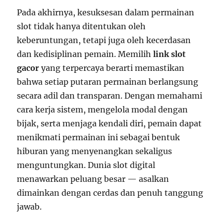
Pada akhirnya, kesuksesan dalam permainan
slot tidak hanya ditentukan oleh
keberuntungan, tetapi juga oleh kecerdasan
dan kedisiplinan pemain. Memilih
link slot
gacor
yang terpercaya berarti memastikan
bahwa setiap putaran permainan berlangsung
secara adil dan transparan. Dengan memahami
cara kerja sistem, mengelola modal dengan
bijak, serta menjaga kendali diri, pemain dapat
menikmati permainan ini sebagai bentuk
hiburan yang menyenangkan sekaligus
menguntungkan. Dunia slot digital
menawarkan peluang besar — asalkan
dimainkan dengan cerdas dan penuh tanggung
jawab.