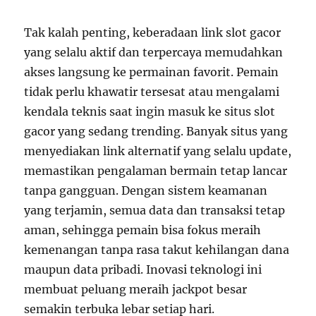
Tak kalah penting, keberadaan link slot gacor
yang selalu aktif dan terpercaya memudahkan
akses langsung ke permainan favorit. Pemain
tidak perlu khawatir tersesat atau mengalami
kendala teknis saat ingin masuk ke situs slot
gacor yang sedang trending. Banyak situs yang
menyediakan link alternatif yang selalu update,
memastikan pengalaman bermain tetap lancar
tanpa gangguan. Dengan sistem keamanan
yang terjamin, semua data dan transaksi tetap
aman, sehingga pemain bisa fokus meraih
kemenangan tanpa rasa takut kehilangan dana
maupun data pribadi. Inovasi teknologi ini
membuat peluang meraih jackpot besar
semakin terbuka lebar setiap hari.