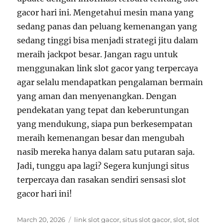
gacor hari ini. Mengetahui mesin mana yang
sedang panas dan peluang kemenangan yang
sedang tinggi bisa menjadi strategi jitu dalam
meraih jackpot besar. Jangan ragu untuk
menggunakan link slot gacor yang terpercaya
agar selalu mendapatkan pengalaman bermain
yang aman dan menyenangkan. Dengan
pendekatan yang tepat dan keberuntungan
yang mendukung, siapa pun berkesempatan
meraih kemenangan besar dan mengubah
nasib mereka hanya dalam satu putaran saja.
Jadi, tunggu apa lagi? Segera kunjungi situs
terpercaya dan rasakan sendiri sensasi slot
gacor hari ini!
Posted
Tags
March 20, 2026
link slot gacor
,
situs slot gacor
,
slot
,
slot