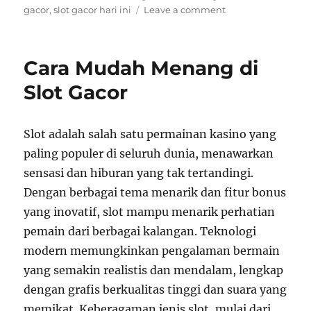
on
on
gacor
,
slot gacor hari ini
Leave a comment
Kuasai
Strategi
Slot
Cara Mudah Menang di
Gacor
untuk
Slot Gacor
Hasil
Lebih
Konsisten
Slot adalah salah satu permainan kasino yang
paling populer di seluruh dunia, menawarkan
sensasi dan hiburan yang tak tertandingi.
Dengan berbagai tema menarik dan fitur bonus
yang inovatif, slot mampu menarik perhatian
pemain dari berbagai kalangan. Teknologi
modern memungkinkan pengalaman bermain
yang semakin realistis dan mendalam, lengkap
dengan grafis berkualitas tinggi dan suara yang
memikat. Keberagaman jenis slot, mulai dari