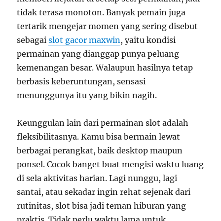
tidak terasa monoton. Banyak pemain juga
tertarik mengejar momen yang sering disebut
sebagai
slot gacor maxwin
, yaitu kondisi
permainan yang dianggap punya peluang
kemenangan besar. Walaupun hasilnya tetap
berbasis keberuntungan, sensasi
menunggunya itu yang bikin nagih.
Keunggulan lain dari permainan slot adalah
fleksibilitasnya. Kamu bisa bermain lewat
berbagai perangkat, baik desktop maupun
ponsel. Cocok banget buat mengisi waktu luang
di sela aktivitas harian. Lagi nunggu, lagi
santai, atau sekadar ingin rehat sejenak dari
rutinitas, slot bisa jadi teman hiburan yang
praktis. Tidak perlu waktu lama untuk