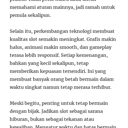
memahami aturan mainnya, jadi ramah untuk
pemula sekalipun.
Selain itu, perkembangan teknologi membuat
kualitas slot semakin meningkat. Grafis makin
halus, animasi makin smooth, dan gameplay
terasa lebih responsif. Setiap kemenangan,
bahkan yang kecil sekalipun, tetap
memberikan kepuasan tersendiri. Ini yang
membuat banyak orang betah bermain dalam
waktu singkat namun tetap merasa terhibur.
Meski begitu, penting untuk tetap bermain
dengan bijak. Jadikan slot sebagai sarana
hiburan, bukan sebagai tekanan atau
kewajiban. Mengatur waktu dan batas bermain