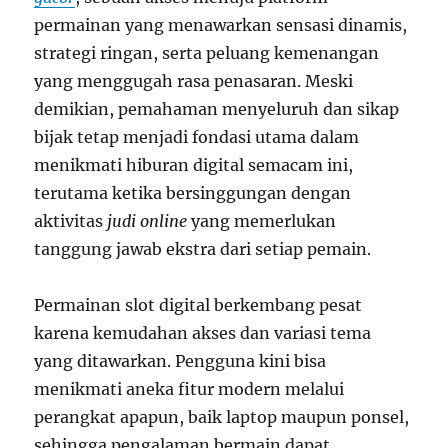
permainan yang menawarkan sensasi dinamis,
strategi ringan, serta peluang kemenangan
yang menggugah rasa penasaran. Meski
demikian, pemahaman menyeluruh dan sikap
bijak tetap menjadi fondasi utama dalam
menikmati hiburan digital semacam ini,
terutama ketika bersinggungan dengan
aktivitas
judi online
yang memerlukan
tanggung jawab ekstra dari setiap pemain.
Permainan slot digital berkembang pesat
karena kemudahan akses dan variasi tema
yang ditawarkan. Pengguna kini bisa
menikmati aneka fitur modern melalui
perangkat apapun, baik laptop maupun ponsel,
sehingga pengalaman bermain dapat