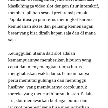
klasik hingga video slot dengan fitur interaktif,
memberi pilihan sesuai preferensi pemain.
Popularitasnya pun terus meningkat karena
kemudahan akses dan peluang kemenangan
besar yang bisa diraih kapan saja dan di mana
saja.
Keunggulan utama dari slot adalah
kemampuannya memberikan hiburan yang
cepat dan menyenangkan tanpa harus
menghabiskan waktu lama. Pemain hanya
perlu memutar gulungan dan menunggu
hasilnya, yang membuatnya cocok untuk
mereka yang mencari hiburan instan. Selain
itu, slot menawarkan berbagai bonus dan
jackpot progresif yang bisa meningkatkan