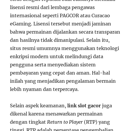
lisensi resmi dari lembaga pengawas
internasional seperti PAGCOR atau Curacao
eGaming. Lisensi tersebut menjadi jaminan
bahwa permainan dijalankan secara transparan
dan hasilnya tidak dimanipulasi. Selain itu,
situs resmi umumnya menggunakan teknologi
enkripsi modern untuk melindungi data
pengguna serta menyediakan sistem
pembayaran yang cepat dan aman. Hal-hal
inilah yang menjadikan pengalaman bermain
lebih nyaman dan terpercaya.
Selain aspek keamanan,
link slot gacor
juga
dikenal karena menawarkan permainan
dengan tingkat
Return to Player
(RTP) yang
tinggi. RTP adalah persentase pengembalian