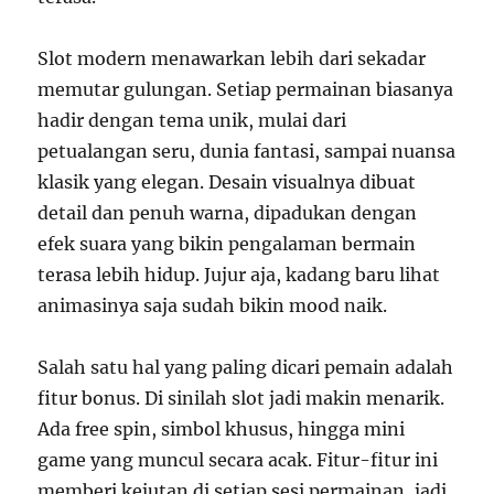
Slot modern menawarkan lebih dari sekadar
memutar gulungan. Setiap permainan biasanya
hadir dengan tema unik, mulai dari
petualangan seru, dunia fantasi, sampai nuansa
klasik yang elegan. Desain visualnya dibuat
detail dan penuh warna, dipadukan dengan
efek suara yang bikin pengalaman bermain
terasa lebih hidup. Jujur aja, kadang baru lihat
animasinya saja sudah bikin mood naik.
Salah satu hal yang paling dicari pemain adalah
fitur bonus. Di sinilah slot jadi makin menarik.
Ada free spin, simbol khusus, hingga mini
game yang muncul secara acak. Fitur-fitur ini
memberi kejutan di setiap sesi permainan, jadi