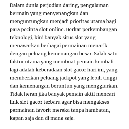
Dalam dunia perjudian daring, pengalaman
bermain yang menyenangkan dan
menguntungkan menjadi prioritas utama bagi
para pecinta slot online. Berkat perkembangan
teknologi, kini banyak situs slot yang
menawarkan berbagai permainan menarik
dengan peluang kemenangan besar. Salah satu
faktor utama yang membuat pemain kembali
lagi adalah keberadaan slot gacor hari ini, yang
memberikan peluang jackpot yang lebih tinggi
dan kemenangan beruntun yang menggiurkan.
Tidak heran jika banyak pemain aktif mencari
link slot gacor terbaru agar bisa mengakses
permainan favorit mereka tanpa hambatan,
kapan saja dan di mana saja.