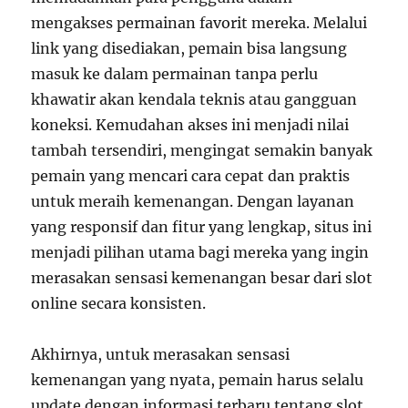
mengakses permainan favorit mereka. Melalui
link yang disediakan, pemain bisa langsung
masuk ke dalam permainan tanpa perlu
khawatir akan kendala teknis atau gangguan
koneksi. Kemudahan akses ini menjadi nilai
tambah tersendiri, mengingat semakin banyak
pemain yang mencari cara cepat dan praktis
untuk meraih kemenangan. Dengan layanan
yang responsif dan fitur yang lengkap, situs ini
menjadi pilihan utama bagi mereka yang ingin
merasakan sensasi kemenangan besar dari slot
online secara konsisten.
Akhirnya, untuk merasakan sensasi
kemenangan yang nyata, pemain harus selalu
update dengan informasi terbaru tentang slot