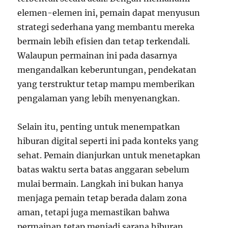
elemen-elemen ini, pemain dapat menyusun
strategi sederhana yang membantu mereka
bermain lebih efisien dan tetap terkendali.
Walaupun permainan ini pada dasarnya
mengandalkan keberuntungan, pendekatan
yang terstruktur tetap mampu memberikan
pengalaman yang lebih menyenangkan.
Selain itu, penting untuk menempatkan
hiburan digital seperti ini pada konteks yang
sehat. Pemain dianjurkan untuk menetapkan
batas waktu serta batas anggaran sebelum
mulai bermain. Langkah ini bukan hanya
menjaga pemain tetap berada dalam zona
aman, tetapi juga memastikan bahwa
permainan tetap menjadi sarana hiburan,