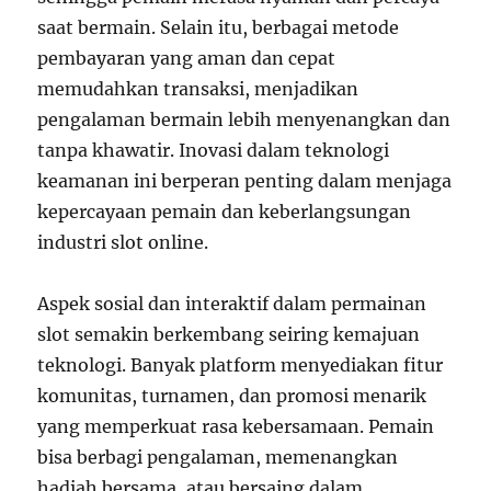
saat bermain. Selain itu, berbagai metode
pembayaran yang aman dan cepat
memudahkan transaksi, menjadikan
pengalaman bermain lebih menyenangkan dan
tanpa khawatir. Inovasi dalam teknologi
keamanan ini berperan penting dalam menjaga
kepercayaan pemain dan keberlangsungan
industri slot online.
Aspek sosial dan interaktif dalam permainan
slot semakin berkembang seiring kemajuan
teknologi. Banyak platform menyediakan fitur
komunitas, turnamen, dan promosi menarik
yang memperkuat rasa kebersamaan. Pemain
bisa berbagi pengalaman, memenangkan
hadiah bersama, atau bersaing dalam