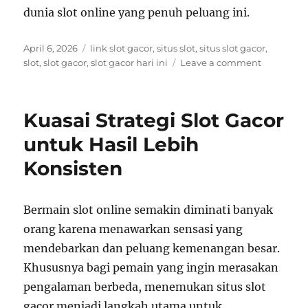
dunia slot online yang penuh peluang ini.
Posted
Tags
April 6, 2026
link slot gacor
,
situs slot
,
situs slot gacor
,
on
on
slot
,
slot gacor
,
slot gacor hari ini
Leave a comment
Situs
Slot
Gacor
Kuasai Strategi Slot Gacor
Terpercay
dengan
untuk Hasil Lebih
Bonus
Konsisten
dan
Promo
Terbesar
Bermain slot online semakin diminati banyak
orang karena menawarkan sensasi yang
mendebarkan dan peluang kemenangan besar.
Khususnya bagi pemain yang ingin merasakan
pengalaman berbeda, menemukan situs slot
gacor menjadi langkah utama untuk