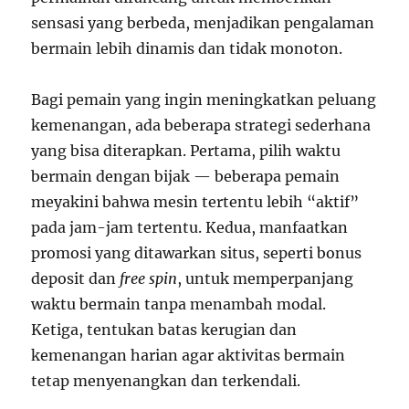
sensasi yang berbeda, menjadikan pengalaman
bermain lebih dinamis dan tidak monoton.
Bagi pemain yang ingin meningkatkan peluang
kemenangan, ada beberapa strategi sederhana
yang bisa diterapkan. Pertama, pilih waktu
bermain dengan bijak — beberapa pemain
meyakini bahwa mesin tertentu lebih “aktif”
pada jam-jam tertentu. Kedua, manfaatkan
promosi yang ditawarkan situs, seperti bonus
deposit dan
free spin
, untuk memperpanjang
waktu bermain tanpa menambah modal.
Ketiga, tentukan batas kerugian dan
kemenangan harian agar aktivitas bermain
tetap menyenangkan dan terkendali.