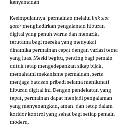
kenyamanan.
Kesimpulannya, permainan melalui
link slot
gacor
menghadirkan pengalaman hiburan
digital yang penuh warna dan menarik,
terutama bagi mereka yang menyukai
dinamika permainan cepat dengan variasi tema
yang luas. Meski begitu, penting bagi pemain
untuk tetap mengedepankan sikap bijak,
memahami mekanisme permainan, serta
menjaga batasan pribadi selama menikmati
hiburan digital ini. Dengan pendekatan yang
tepat, permainan dapat menjadi pengalaman
yang menyenangkan, aman, dan tetap dalam
koridor kontrol yang sehat bagi setiap pemain
modern.