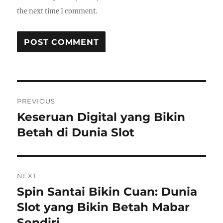
the next time I comment.
Post
PREVIOUS
navigation
Keseruan Digital yang Bikin
Previous
post:
Betah di Dunia Slot
NEXT
Spin Santai Bikin Cuan: Dunia
Next
post:
Slot yang Bikin Betah Mabar
Sendiri