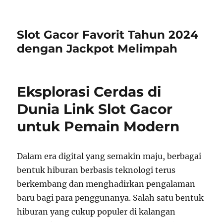
Slot Gacor Favorit Tahun 2024
dengan Jackpot Melimpah
Eksplorasi Cerdas di
Dunia Link Slot Gacor
untuk Pemain Modern
Dalam era digital yang semakin maju, berbagai
bentuk hiburan berbasis teknologi terus
berkembang dan menghadirkan pengalaman
baru bagi para penggunanya. Salah satu bentuk
hiburan yang cukup populer di kalangan