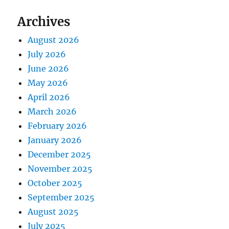
Archives
August 2026
July 2026
June 2026
May 2026
April 2026
March 2026
February 2026
January 2026
December 2025
November 2025
October 2025
September 2025
August 2025
July 2025