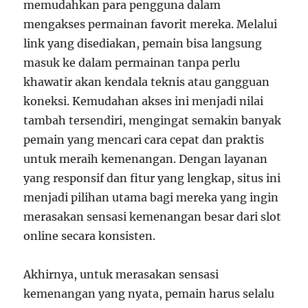
memudahkan para pengguna dalam
mengakses permainan favorit mereka. Melalui
link yang disediakan, pemain bisa langsung
masuk ke dalam permainan tanpa perlu
khawatir akan kendala teknis atau gangguan
koneksi. Kemudahan akses ini menjadi nilai
tambah tersendiri, mengingat semakin banyak
pemain yang mencari cara cepat dan praktis
untuk meraih kemenangan. Dengan layanan
yang responsif dan fitur yang lengkap, situs ini
menjadi pilihan utama bagi mereka yang ingin
merasakan sensasi kemenangan besar dari slot
online secara konsisten.
Akhirnya, untuk merasakan sensasi
kemenangan yang nyata, pemain harus selalu