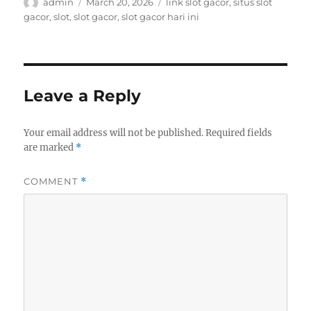
Author
Posted
Tags
admin
March 20, 2026
link slot gacor
,
situs slot
on
gacor
,
slot
,
slot gacor
,
slot gacor hari ini
Leave a Reply
Your email address will not be published.
Required fields
are marked
*
COMMENT
*