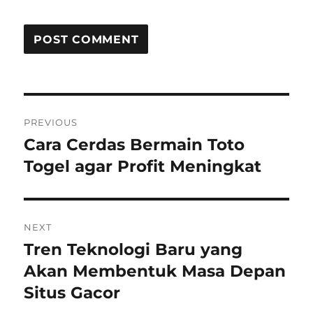
Post
PREVIOUS
navigation
Cara Cerdas Bermain Toto
Previous
post:
Togel agar Profit Meningkat
NEXT
Tren Teknologi Baru yang
Next
post:
Akan Membentuk Masa Depan
Situs Gacor