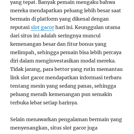
yang tepat. Banyak pemain mengaku bahwa
mereka mendapatkan peluang lebih besar saat
bermain di platform yang dikenal dengan
reputasi
slot gacor
hari ini. Keunggulan utama
dari situs ini adalah seringnya muncul
kemenangan besar dan fitur bonus yang
melimpah, sehingga pemain bisa lebih percaya
diri dalam menginvestasikan modal mereka.
Tidak jarang, para bettor yang rutin memantau
link slot gacor mendapatkan informasi terbaru
tentang mesin yang sedang panas, sehingga
peluang meraih kemenangan pun semakin
terbuka lebar setiap harinya.
Selain menawarkan pengalaman bermain yang
menyenangkan, situs slot gacor juga