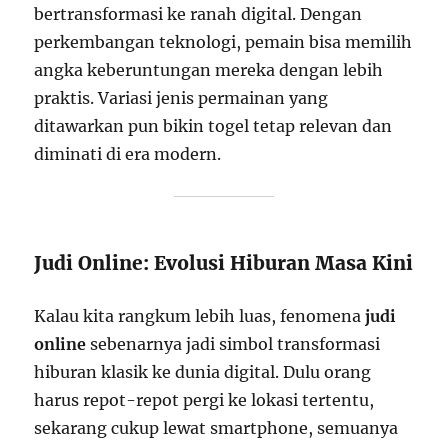
bertransformasi ke ranah digital. Dengan
perkembangan teknologi, pemain bisa memilih
angka keberuntungan mereka dengan lebih
praktis. Variasi jenis permainan yang
ditawarkan pun bikin togel tetap relevan dan
diminati di era modern.
Judi Online: Evolusi Hiburan Masa Kini
Kalau kita rangkum lebih luas, fenomena
judi
online
sebenarnya jadi simbol transformasi
hiburan klasik ke dunia digital. Dulu orang
harus repot-repot pergi ke lokasi tertentu,
sekarang cukup lewat smartphone, semuanya