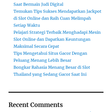
Saat Bermain Judi Digital
Temukan Tips Sukses Mendapatkan Jackpot
di Slot Online dan Raih Cuan Melimpah
Setiap Waktu
Pelajari Strategi Terbaik Menghadapi Mesin
Slot Online dan Dapatkan Keuntungan
Maksimal Secara Cepat
Tips Mengetahui Situs Gacor Dengan
Peluang Menang Lebih Besar
Bongkar Rahasia Menang Besar di Slot
Thailand yang Sedang Gacor Saat Ini
Recent Comments