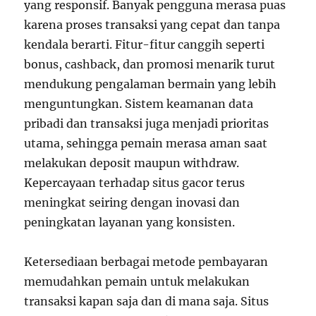
yang responsif. Banyak pengguna merasa puas
karena proses transaksi yang cepat dan tanpa
kendala berarti. Fitur-fitur canggih seperti
bonus, cashback, dan promosi menarik turut
mendukung pengalaman bermain yang lebih
menguntungkan. Sistem keamanan data
pribadi dan transaksi juga menjadi prioritas
utama, sehingga pemain merasa aman saat
melakukan deposit maupun withdraw.
Kepercayaan terhadap situs gacor terus
meningkat seiring dengan inovasi dan
peningkatan layanan yang konsisten.
Ketersediaan berbagai metode pembayaran
memudahkan pemain untuk melakukan
transaksi kapan saja dan di mana saja. Situs