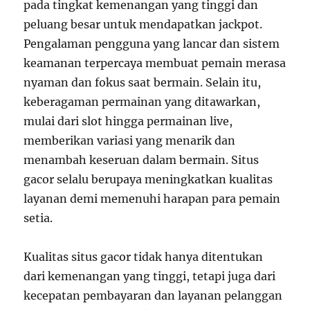
pada tingkat kemenangan yang tinggi dan
peluang besar untuk mendapatkan jackpot.
Pengalaman pengguna yang lancar dan sistem
keamanan terpercaya membuat pemain merasa
nyaman dan fokus saat bermain. Selain itu,
keberagaman permainan yang ditawarkan,
mulai dari slot hingga permainan live,
memberikan variasi yang menarik dan
menambah keseruan dalam bermain. Situs
gacor selalu berupaya meningkatkan kualitas
layanan demi memenuhi harapan para pemain
setia.
Kualitas situs gacor tidak hanya ditentukan
dari kemenangan yang tinggi, tetapi juga dari
kecepatan pembayaran dan layanan pelanggan