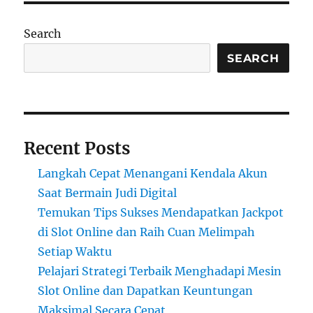
Search
SEARCH
Recent Posts
Langkah Cepat Menangani Kendala Akun
Saat Bermain Judi Digital
Temukan Tips Sukses Mendapatkan Jackpot
di Slot Online dan Raih Cuan Melimpah
Setiap Waktu
Pelajari Strategi Terbaik Menghadapi Mesin
Slot Online dan Dapatkan Keuntungan
Maksimal Secara Cepat