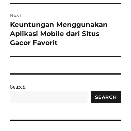
NEXT
Keuntungan Menggunakan
Next
post:
Aplikasi Mobile dari Situs
Gacor Favorit
Search
SEARCH