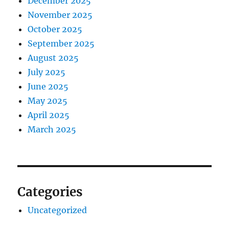
December 2025
November 2025
October 2025
September 2025
August 2025
July 2025
June 2025
May 2025
April 2025
March 2025
Categories
Uncategorized