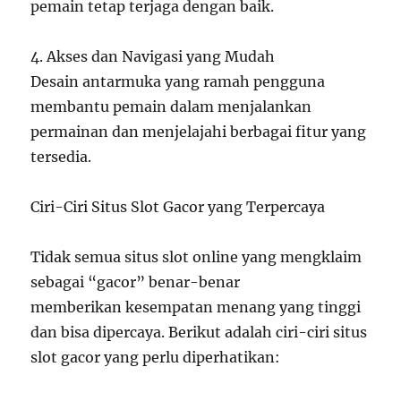
pemain tetap terjaga dengan baik.
4. Akses dan Navigasi yang Mudah
Desain antarmuka yang ramah pengguna
membantu pemain dalam menjalankan
permainan dan menjelajahi berbagai fitur yang
tersedia.
Ciri-Ciri Situs Slot Gacor yang Terpercaya
Tidak semua situs slot online yang mengklaim
sebagai “gacor” benar-benar
memberikan kesempatan menang yang tinggi
dan bisa dipercaya. Berikut adalah ciri-ciri situs
slot gacor yang perlu diperhatikan: