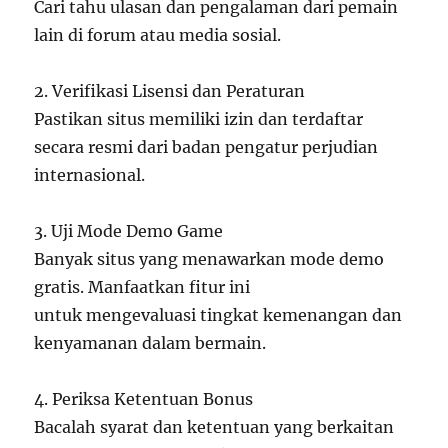
Cari tahu ulasan dan pengalaman dari pemain
lain di forum atau media sosial.
2. Verifikasi Lisensi dan Peraturan
Pastikan situs memiliki izin dan terdaftar
secara resmi dari badan pengatur perjudian
internasional.
3. Uji Mode Demo Game
Banyak situs yang menawarkan mode demo
gratis. Manfaatkan fitur ini
untuk mengevaluasi tingkat kemenangan dan
kenyamanan dalam bermain.
4. Periksa Ketentuan Bonus
Bacalah syarat dan ketentuan yang berkaitan