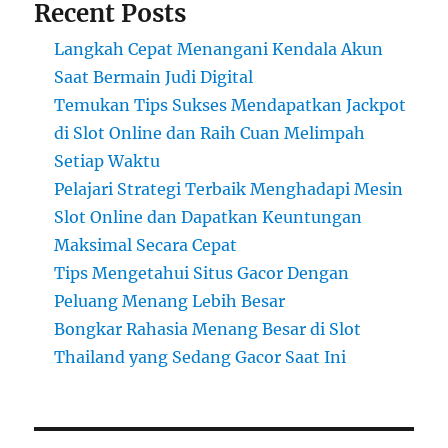
Recent Posts
Langkah Cepat Menangani Kendala Akun
Saat Bermain Judi Digital
Temukan Tips Sukses Mendapatkan Jackpot
di Slot Online dan Raih Cuan Melimpah
Setiap Waktu
Pelajari Strategi Terbaik Menghadapi Mesin
Slot Online dan Dapatkan Keuntungan
Maksimal Secara Cepat
Tips Mengetahui Situs Gacor Dengan
Peluang Menang Lebih Besar
Bongkar Rahasia Menang Besar di Slot
Thailand yang Sedang Gacor Saat Ini