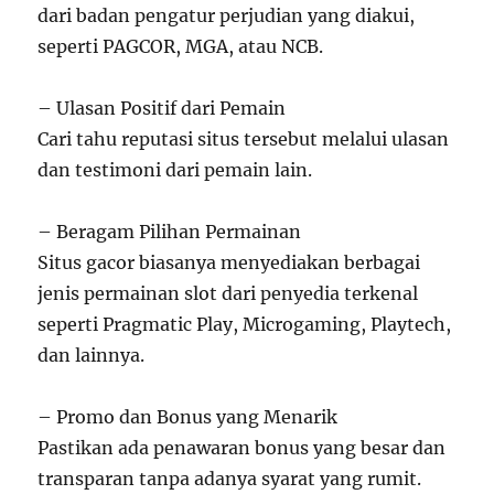
dari badan pengatur perjudian yang diakui,
seperti PAGCOR, MGA, atau NCB.
– Ulasan Positif dari Pemain
Cari tahu reputasi situs tersebut melalui ulasan
dan testimoni dari pemain lain.
– Beragam Pilihan Permainan
Situs gacor biasanya menyediakan berbagai
jenis permainan slot dari penyedia terkenal
seperti Pragmatic Play, Microgaming, Playtech,
dan lainnya.
– Promo dan Bonus yang Menarik
Pastikan ada penawaran bonus yang besar dan
transparan tanpa adanya syarat yang rumit.