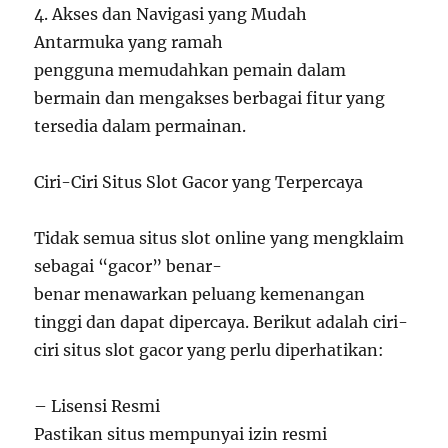
4. Akses dan Navigasi yang Mudah
Antarmuka yang ramah
pengguna memudahkan pemain dalam
bermain dan mengakses berbagai fitur yang
tersedia dalam permainan.
Ciri-Ciri Situs Slot Gacor yang Terpercaya
Tidak semua situs slot online yang mengklaim
sebagai “gacor” benar-
benar menawarkan peluang kemenangan
tinggi dan dapat dipercaya. Berikut adalah ciri-
ciri situs slot gacor yang perlu diperhatikan:
– Lisensi Resmi
Pastikan situs mempunyai izin resmi