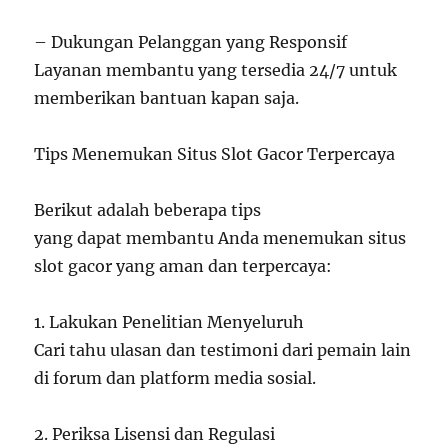
– Dukungan Pelanggan yang Responsif
Layanan membantu yang tersedia 24/7 untuk
memberikan bantuan kapan saja.
Tips Menemukan Situs Slot Gacor Terpercaya
Berikut adalah beberapa tips
yang dapat membantu Anda menemukan situs
slot gacor yang aman dan terpercaya:
1. Lakukan Penelitian Menyeluruh
Cari tahu ulasan dan testimoni dari pemain lain
di forum dan platform media sosial.
2. Periksa Lisensi dan Regulasi