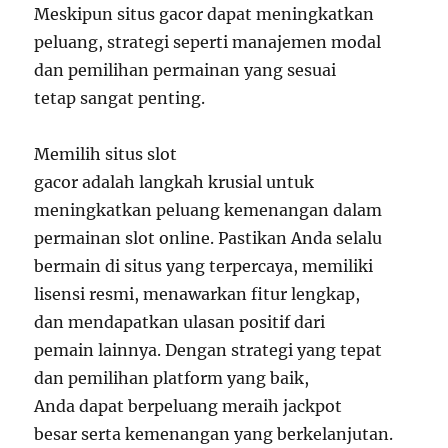
Meskipun situs gacor dapat meningkatkan
peluang, strategi seperti manajemen modal
dan pemilihan permainan yang sesuai
tetap sangat penting.
Memilih situs slot
gacor adalah langkah krusial untuk
meningkatkan peluang kemenangan dalam
permainan slot online. Pastikan Anda selalu
bermain di situs yang terpercaya, memiliki
lisensi resmi, menawarkan fitur lengkap,
dan mendapatkan ulasan positif dari
pemain lainnya. Dengan strategi yang tepat
dan pemilihan platform yang baik,
Anda dapat berpeluang meraih jackpot
besar serta kemenangan yang berkelanjutan.