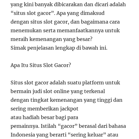
yang kini banyak dibicarakan dan dicari adalah
“situs slot gacor”. Apa yang dimaksud
dengan situs slot gacor, dan bagaimana cara
menemukan serta memanfaatkannya untuk
meraih kemenangan yang besar?
Simak penjelasan lengkap di bawah ini.
Apa Itu Situs Slot Gacor?
Situs slot gacor adalah suatu platform untuk
bermain judi slot online yang terkenal
dengan tingkat kemenangan yang tinggi dan
sering memberikan jackpot
atau hadiah besar bagi para
pemainnya. Istilah “gacor” berasal dari bahasa
Indonesia yang berarti “sering keluar” atau