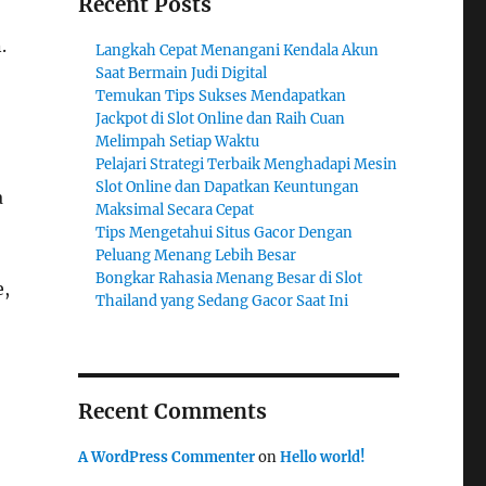
Recent Posts
.
Langkah Cepat Menangani Kendala Akun
Saat Bermain Judi Digital
Temukan Tips Sukses Mendapatkan
Jackpot di Slot Online dan Raih Cuan
Melimpah Setiap Waktu
Pelajari Strategi Terbaik Menghadapi Mesin
Slot Online dan Dapatkan Keuntungan
a
Maksimal Secara Cepat
Tips Mengetahui Situs Gacor Dengan
Peluang Menang Lebih Besar
Bongkar Rahasia Menang Besar di Slot
e,
Thailand yang Sedang Gacor Saat Ini
Recent Comments
A WordPress Commenter
on
Hello world!