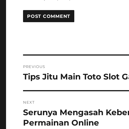
Post
PREVIOUS
navigation
Tips Jitu Main Toto Slot 
Previous
post:
NEXT
Serunya Mengasah Kebe
Next
post:
Permainan Online