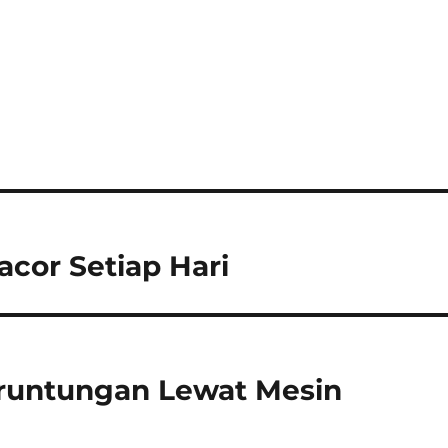
Gacor Setiap Hari
runtungan Lewat Mesin