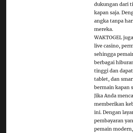
dukungan dari t
kapan saja. Den
angka tanpa haru
mereka.
WAKTOGEL juga m
live casino, per
sehingga pemain
berbagai hiburan
tinggi dan dapa
tablet, dan sm
bermain kapan s
Jika Anda menca
memberikan keb
ini. Dengan lay
pembayaran yan
pemain modern,