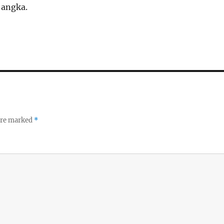
 angka.
 are marked
*