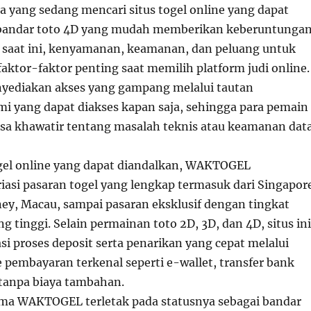
 yang sedang mencari situs togel online yang dapat
 bandar toto 4D yang mudah memberikan keberuntungan
l saat ini, kenyamanan, keamanan, dan peluang untuk
aktor-faktor penting saat memilih platform judi online.
diakan akses yang gampang melalui tautan
mi yang dapat diakses kapan saja, sehingga para pemain
asa khawatir tentang masalah teknis atau keamanan dat
ogel online yang dapat diandalkan, WAKTOGEL
asi pasaran togel yang lengkap termasuk dari Singapor
y, Macau, sampai pasaran eksklusif dengan tingkat
tinggi. Selain permainan toto 2D, 3D, dan 4D, situs ini
si proses deposit serta penarikan yang cepat melalui
 pembayaran terkenal seperti e-wallet, transfer bank
 tanpa biaya tambahan.
ma WAKTOGEL terletak pada statusnya sebagai bandar