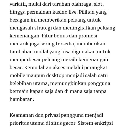
variatif, mulai dari taruhan olahraga, slot,
hingga permainan kasino live. Pilihan yang
beragam ini memberikan peluang untuk
mengasah strategi dan meningkatkan peluang
kemenangan. Fitur bonus dan promosi
menarik juga sering tersedia, memberikan
tambahan modal yang bisa digunakan untuk
memperbesar peluang meraih kemenangan
besar. Kemudahan akses melalui perangkat
mobile maupun desktop menjadi salah satu
kelebihan utama, memungkinkan pengguna
bermain kapan saja dan di mana saja tanpa
hambatan.
Keamanan dan privasi pengguna menjadi
prioritas utama di situs gacor. Sistem enkripsi