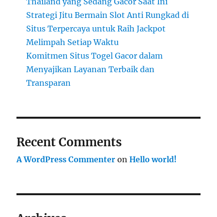
Thailand yang Sedang Gacor Saat Ini
Strategi Jitu Bermain Slot Anti Rungkad di
Situs Terpercaya untuk Raih Jackpot
Melimpah Setiap Waktu
Komitmen Situs Togel Gacor dalam
Menyajikan Layanan Terbaik dan
Transparan
Recent Comments
A WordPress Commenter
on
Hello world!