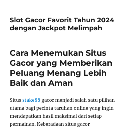
Slot Gacor Favorit Tahun 2024
dengan Jackpot Melimpah
Cara Menemukan Situs
Gacor yang Memberikan
Peluang Menang Lebih
Baik dan Aman
Situs
stake88
gacor menjadi salah satu pilihan
utama bagi pecinta taruhan online yang ingin
mendapatkan hasil maksimal dari setiap
permainan. Keberadaan situs gacor