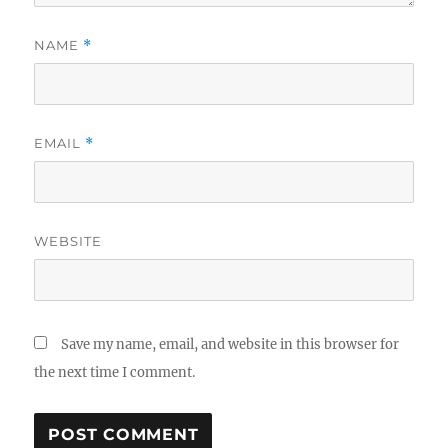
NAME
*
EMAIL
*
WEBSITE
Save my name, email, and website in this browser for
the next time I comment.