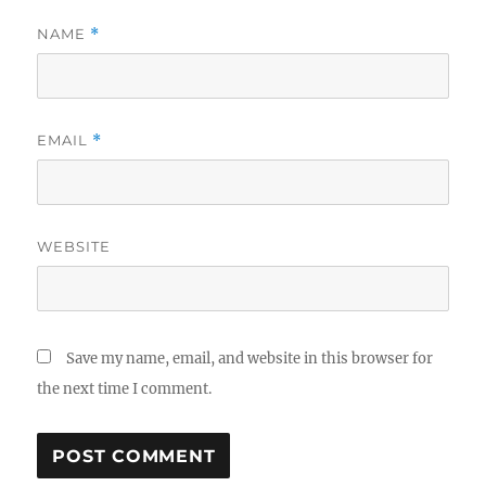
NAME
*
EMAIL
*
WEBSITE
Save my name, email, and website in this browser for
the next time I comment.