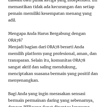
diawasi oleh pihak ketiga yang independen. Ini
memastikan tidak ada kecurangan dan setiap
pemain memiliki kesempatan menang yang
adil.
Mengapa Anda Harus Bergabung dengan
ORA78?
Menjadi bagian dari ORA78 berarti Anda
memilih platform yang profesional, aman, dan
transparan. Selain itu, komunitas ORA78
sangat aktif dan saling mendukung,
menciptakan suasana bermain yang positif dan
menyenangkan.
Bagi Anda yang ingin merasakan sensasi
bermain permainan daring yang sebenarnya,