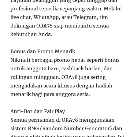
Layanan pelanggan yang cepat tanggap dan
profesional tersedia sepanjang waktu. Melalui
live chat, WhatsApp, atau Telegram, tim
dukungan ORA78 siap membantu semua
kebutuhan Anda.
Bonus dan Promo Menarik
Nikmati berbagai promo hebat seperti bonus
untuk anggota baru, cashback harian, dan
rollingan mingguan. ORA78 juga sering
mengadakan acara khusus dengan hadiah
menarik bagi para anggota setia.
Anti-Bot dan Fair Play
Semua permainan di ORA78 menggunakan
sistem RNG (Random Number Generator) dan