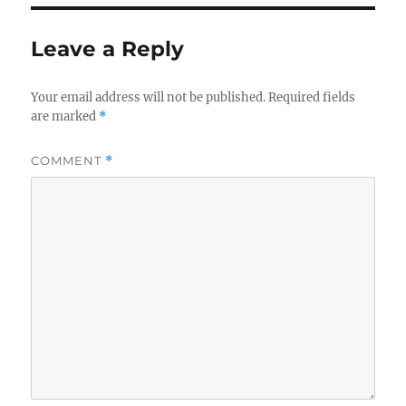
Leave a Reply
Your email address will not be published.
Required fields
are marked
*
COMMENT
*