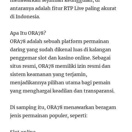
menawarkan sejumlah keunggulan, di
antaranya adalah fitur RTP Live paling akurat
di Indonesia.
Apa Itu ORA78?
ORA78 adalah sebuah platform permainan
daring yang sudah dikenal luas di kalangan
penggemar slot dan kasino online. Sebagai
situs resmi, ORA78 memiliki izin resmi dan
sistem keamanan yang terjamin,
menjadikannya pilihan utama bagi pemain
yang menghargai keadilan dan transparansi.
Di samping itu, ORA78 menawarkan beragam
jenis permainan populer, seperti: