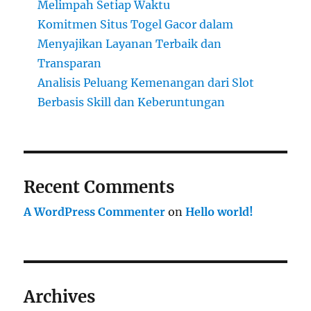
Melimpah Setiap Waktu
Komitmen Situs Togel Gacor dalam
Menyajikan Layanan Terbaik dan
Transparan
Analisis Peluang Kemenangan dari Slot
Berbasis Skill dan Keberuntungan
Recent Comments
A WordPress Commenter
on
Hello world!
Archives