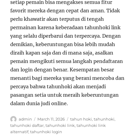
setiap pemain bisa mengakses semua fitur
favorit mereka dengan cepat dan aman. Tidak
perlu khawatir akan terputus di tengah
permainan karena keberadaan tahunhoki link
yang selalu diperbarui dan terpercaya. Dengan
demikian, keberuntungan bisa lebih mudah
diraih kapan saja dan di mana saja, asalkan
pemain mengikuti semua langkah pendaftaran
dan login dengan benar. Kesempatan besar
menanti bagi mereka yang berani mencoba dan
percaya bahwa tahunhoki akan menjadi
pasangan setia untuk meraih keberuntungan
dalam dunia judi online.
Author
Posted
Tags
admin
March 11, 2026
tahun hoki
,
tahunhoki
,
on
tahunhoki daftar
,
tahunhoki link
,
tahunhoki link
alternatif
,
tahunhoki login