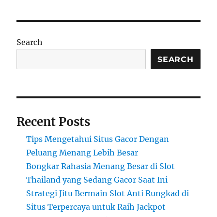
Search
SEARCH
Recent Posts
Tips Mengetahui Situs Gacor Dengan
Peluang Menang Lebih Besar
Bongkar Rahasia Menang Besar di Slot
Thailand yang Sedang Gacor Saat Ini
Strategi Jitu Bermain Slot Anti Rungkad di
Situs Terpercaya untuk Raih Jackpot