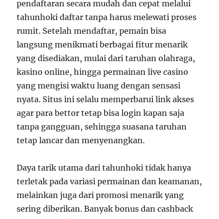
pendaftaran secara mudah dan cepat melalui
tahunhoki daftar tanpa harus melewati proses
rumit. Setelah mendaftar, pemain bisa
langsung menikmati berbagai fitur menarik
yang disediakan, mulai dari taruhan olahraga,
kasino online, hingga permainan live casino
yang mengisi waktu luang dengan sensasi
nyata. Situs ini selalu memperbarui link akses
agar para bettor tetap bisa login kapan saja
tanpa gangguan, sehingga suasana taruhan
tetap lancar dan menyenangkan.
Daya tarik utama dari tahunhoki tidak hanya
terletak pada variasi permainan dan keamanan,
melainkan juga dari promosi menarik yang
sering diberikan. Banyak bonus dan cashback