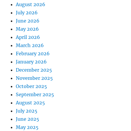
August 2026
July 2026
June 2026
May 2026
April 2026
March 2026
February 2026
January 2026
December 2025
November 2025
October 2025
September 2025
August 2025
July 2025
June 2025
May 2025