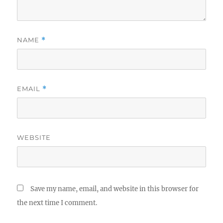
NAME
*
EMAIL
*
WEBSITE
Save my name, email, and website in this browser for
the next time I comment.