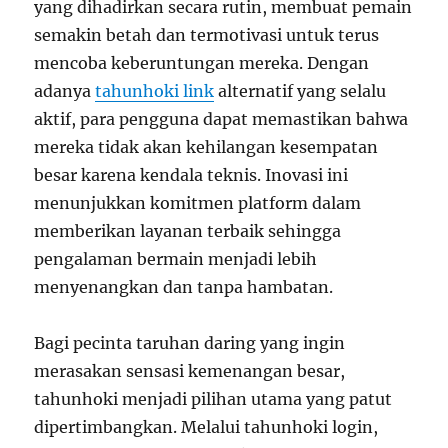
yang dihadirkan secara rutin, membuat pemain
semakin betah dan termotivasi untuk terus
mencoba keberuntungan mereka. Dengan
adanya
tahunhoki link
alternatif yang selalu
aktif, para pengguna dapat memastikan bahwa
mereka tidak akan kehilangan kesempatan
besar karena kendala teknis. Inovasi ini
menunjukkan komitmen platform dalam
memberikan layanan terbaik sehingga
pengalaman bermain menjadi lebih
menyenangkan dan tanpa hambatan.
Bagi pecinta taruhan daring yang ingin
merasakan sensasi kemenangan besar,
tahunhoki menjadi pilihan utama yang patut
dipertimbangkan. Melalui tahunhoki login,