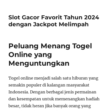
Slot Gacor Favorit Tahun 2024
dengan Jackpot Melimpah
Peluang Menang Togel
Online yang
Menguntungkan
Togel online menjadi salah satu hiburan yang
semakin populer di kalangan masyarakat
Indonesia. Dengan berbagai jenis permainan
dan kesempatan untuk memenangkan hadiah
besar, tidak heran jika banyak orang yang