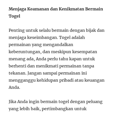
Menjaga Keamanan dan Kenikmatan Bermain
Togel
Penting untuk selalu bermain dengan bijak dan
menjaga keseimbangan. Togel adalah
permainan yang mengandalkan
keberuntungan, dan meskipun kesempatan
menang ada, Anda perlu tahu kapan untuk
berhenti dan menikmati permainan tanpa
tekanan. Jangan sampai permainan ini
mengganggu kehidupan pribadi atau keuangan
Anda.
Jika Anda ingin bermain togel dengan peluang
yang lebih baik, pertimbangkan untuk