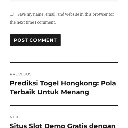
Save my name, email, and website in this browser for
the next time I comment.
Post
PREVIOUS
navigation
Prediksi Togel Hongkong: Pola
Previous
post:
Terbaik Untuk Menang
NEXT
Situs Slot Demo Gratis dengan
Next