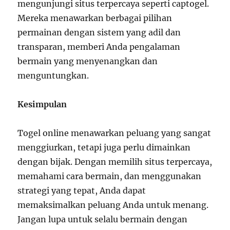
mengunjungi situs terpercaya seperti captogel.
Mereka menawarkan berbagai pilihan
permainan dengan sistem yang adil dan
transparan, memberi Anda pengalaman
bermain yang menyenangkan dan
menguntungkan.
Kesimpulan
Togel online menawarkan peluang yang sangat
menggiurkan, tetapi juga perlu dimainkan
dengan bijak. Dengan memilih situs terpercaya,
memahami cara bermain, dan menggunakan
strategi yang tepat, Anda dapat
memaksimalkan peluang Anda untuk menang.
Jangan lupa untuk selalu bermain dengan