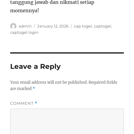
tanggung jawab dan nikmati setiap
momennya!
Author
Posted
Tags
admin
January 12, 2026
cap togel
,
captogel
,
on
captogel login
Leave a Reply
Your email address will not be published.
Required fields
are marked
*
COMMENT
*