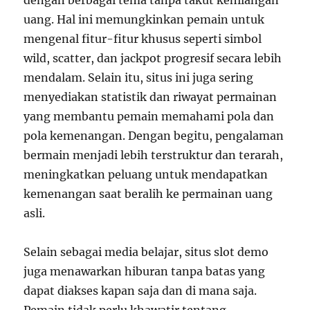
dengan berbagai tema tanpa takut kehilangan
uang. Hal ini memungkinkan pemain untuk
mengenal fitur-fitur khusus seperti simbol
wild, scatter, dan jackpot progresif secara lebih
mendalam. Selain itu, situs ini juga sering
menyediakan statistik dan riwayat permainan
yang membantu pemain memahami pola dan
pola kemenangan. Dengan begitu, pengalaman
bermain menjadi lebih terstruktur dan terarah,
meningkatkan peluang untuk mendapatkan
kemenangan saat beralih ke permainan uang
asli.
Selain sebagai media belajar, situs slot demo
juga menawarkan hiburan tanpa batas yang
dapat diakses kapan saja dan di mana saja.