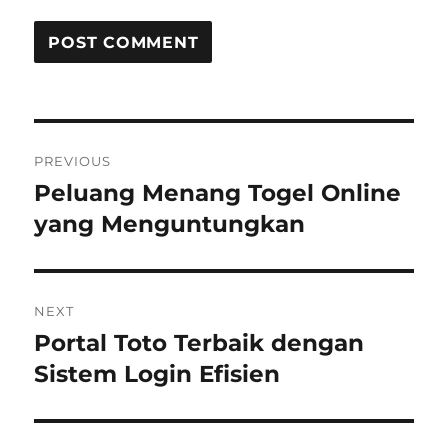
Post
PREVIOUS
navigation
Peluang Menang Togel Online
Previous
post:
yang Menguntungkan
NEXT
Portal Toto Terbaik dengan
Next
post:
Sistem Login Efisien