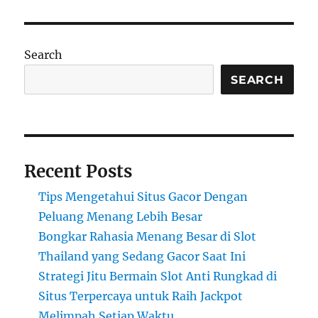
Search
SEARCH
Recent Posts
Tips Mengetahui Situs Gacor Dengan
Peluang Menang Lebih Besar
Bongkar Rahasia Menang Besar di Slot
Thailand yang Sedang Gacor Saat Ini
Strategi Jitu Bermain Slot Anti Rungkad di
Situs Terpercaya untuk Raih Jackpot
Melimpah Setiap Waktu