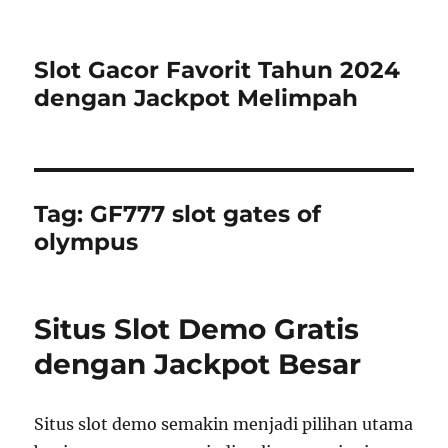
Slot Gacor Favorit Tahun 2024
dengan Jackpot Melimpah
Tag:
GF777 slot gates of
olympus
Situs Slot Demo Gratis
dengan Jackpot Besar
Situs slot demo semakin menjadi pilihan utama