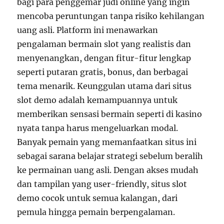
bagi para penggemar judi online yang ingin
mencoba peruntungan tanpa risiko kehilangan
uang asli. Platform ini menawarkan
pengalaman bermain slot yang realistis dan
menyenangkan, dengan fitur-fitur lengkap
seperti putaran gratis, bonus, dan berbagai
tema menarik. Keunggulan utama dari situs
slot demo adalah kemampuannya untuk
memberikan sensasi bermain seperti di kasino
nyata tanpa harus mengeluarkan modal.
Banyak pemain yang memanfaatkan situs ini
sebagai sarana belajar strategi sebelum beralih
ke permainan uang asli. Dengan akses mudah
dan tampilan yang user-friendly, situs slot
demo cocok untuk semua kalangan, dari
pemula hingga pemain berpengalaman.