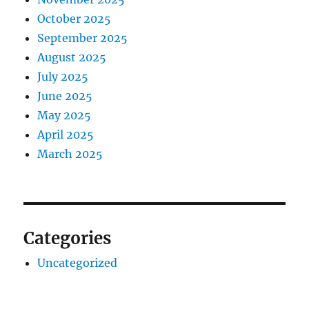
October 2025
September 2025
August 2025
July 2025
June 2025
May 2025
April 2025
March 2025
Categories
Uncategorized