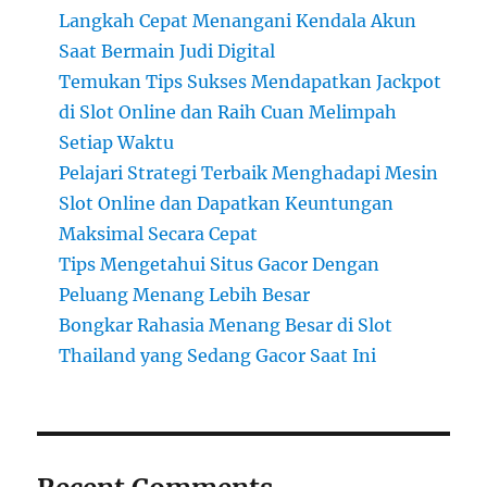
Langkah Cepat Menangani Kendala Akun
Saat Bermain Judi Digital
Temukan Tips Sukses Mendapatkan Jackpot
di Slot Online dan Raih Cuan Melimpah
Setiap Waktu
Pelajari Strategi Terbaik Menghadapi Mesin
Slot Online dan Dapatkan Keuntungan
Maksimal Secara Cepat
Tips Mengetahui Situs Gacor Dengan
Peluang Menang Lebih Besar
Bongkar Rahasia Menang Besar di Slot
Thailand yang Sedang Gacor Saat Ini