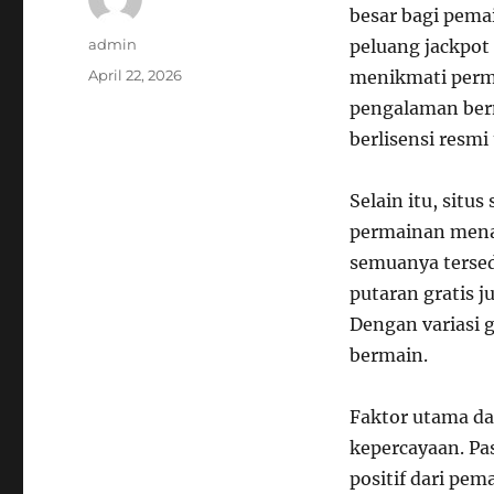
besar bagi pema
Author
admin
peluang jackpot 
Posted
April 22, 2026
menikmati perm
on
pengalaman berm
berlisensi resmi 
Selain itu, situ
permainan menari
semuanya tersed
putaran gratis 
Dengan variasi 
bermain.
Faktor utama dal
kepercayaan. Pas
positif dari pem