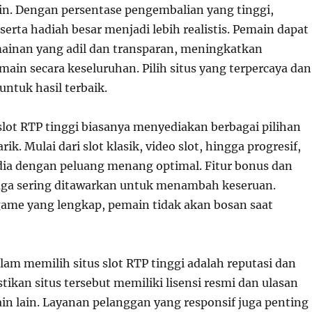
in. Dengan persentase pengembalian yang tinggi,
serta hadiah besar menjadi lebih realistis. Pemain dapat
ainan yang adil dan transparan, meningkatkan
ain secara keseluruhan. Pilih situs yang terpercaya dan
untuk hasil terbaik.
s slot RTP tinggi biasanya menyediakan berbagai pilihan
k. Mulai dari slot klasik, video slot, hingga progresif,
ia dengan peluang menang optimal. Fitur bonus dan
juga sering ditawarkan untuk menambah keseruan.
game yang lengkap, pemain tidak akan bosan saat
am memilih situs slot RTP tinggi adalah reputasi dan
tikan situs tersebut memiliki lisensi resmi dan ulasan
ain lain. Layanan pelanggan yang responsif juga penting