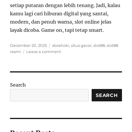
setiap putaran dengan lebih tenang. Jadi, kalau
kamu lagi cari hiburan digital yang santai,
modern, dan penuh warna, slot online jelas
layak dicoba. Game on, tapi tetap smart.
Posted
Tags
December 20, 2025
dorahoki
,
situs gacor
,
slot88
,
slot88
on
on
resmi
Leave a comment
Serunya
Bermain
Slot
Online
dengan
Search
Gaya
Modern
SEARCH
dan
Peluang
Menarik