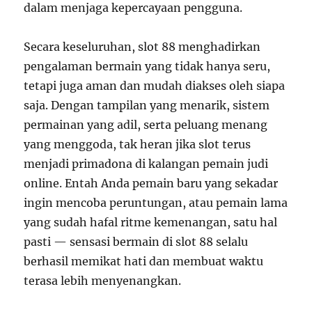
dalam menjaga kepercayaan pengguna.
Secara keseluruhan, slot 88 menghadirkan
pengalaman bermain yang tidak hanya seru,
tetapi juga aman dan mudah diakses oleh siapa
saja. Dengan tampilan yang menarik, sistem
permainan yang adil, serta peluang menang
yang menggoda, tak heran jika slot terus
menjadi primadona di kalangan pemain judi
online. Entah Anda pemain baru yang sekadar
ingin mencoba peruntungan, atau pemain lama
yang sudah hafal ritme kemenangan, satu hal
pasti — sensasi bermain di slot 88 selalu
berhasil memikat hati dan membuat waktu
terasa lebih menyenangkan.