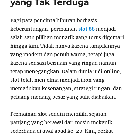
yang Tak Terduga
dan
Peluang
Menarik
Bagi para pencinta hiburan berbasis
keberuntungan, permainan
slot 88
menjadi
salah satu pilihan menarik yang terus digemari
hingga kini. Tidak hanya karena tampilannya
yang modern dan penuh warna, tetapi juga
karena sensasi bermain yang ringan namun
tetap menegangkan. Dalam dunia
judi online
,
slot telah menjelma menjadi ikon yang
memadukan kesenangan, strategi ringan, dan
peluang menang besar yang sulit diabaikan.
Permainan
slot
sendiri memiliki sejarah
panjang yang berawal dari mesin mekanik
sederhana di awal abad ke-20. Kini, berkat