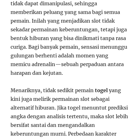
tidak dapat dimanipulasi, sehingga
memberikan peluang yang sama bagi semua
pemain. Inilah yang menjadikan slot tidak
sekadar permainan keberuntungan, tetapi juga
bentuk hiburan yang bisa dinikmati tanpa rasa
curiga. Bagi banyak pemain, sensasi menunggu
gulungan berhenti adalah momen yang
memicu adrenalin—sebuah perpaduan antara
harapan dan kejutan.
Menariknya, tidak sedikit pemain
togel
yang
kini juga melirik permainan slot sebagai
alternatif hiburan. Jika togel menuntut prediksi
angka dengan analisis tertentu, maka slot lebih
bersifat santai dan mengandalkan
keberuntungan murni. Perbedaan karakter