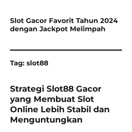
Slot Gacor Favorit Tahun 2024
dengan Jackpot Melimpah
Tag:
slot88
Strategi Slot88 Gacor
yang Membuat Slot
Online Lebih Stabil dan
Menguntungkan