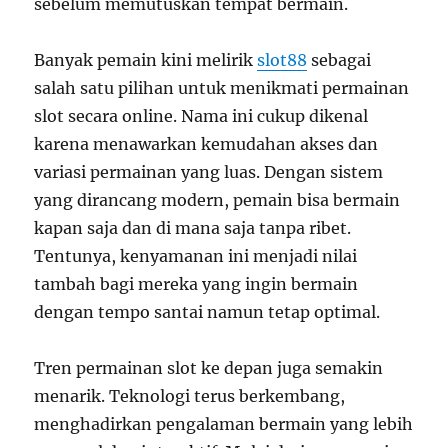
sebelum memutuskan tempat bermain.
Banyak pemain kini melirik
slot88
sebagai
salah satu pilihan untuk menikmati permainan
slot secara online. Nama ini cukup dikenal
karena menawarkan kemudahan akses dan
variasi permainan yang luas. Dengan sistem
yang dirancang modern, pemain bisa bermain
kapan saja dan di mana saja tanpa ribet.
Tentunya, kenyamanan ini menjadi nilai
tambah bagi mereka yang ingin bermain
dengan tempo santai namun tetap optimal.
Tren permainan slot ke depan juga semakin
menarik. Teknologi terus berkembang,
menghadirkan pengalaman bermain yang lebih