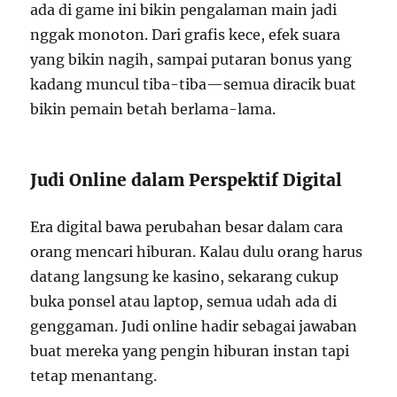
ada di game ini bikin pengalaman main jadi
nggak monoton. Dari grafis kece, efek suara
yang bikin nagih, sampai putaran bonus yang
kadang muncul tiba-tiba—semua diracik buat
bikin pemain betah berlama-lama.
Judi Online dalam Perspektif Digital
Era digital bawa perubahan besar dalam cara
orang mencari hiburan. Kalau dulu orang harus
datang langsung ke kasino, sekarang cukup
buka ponsel atau laptop, semua udah ada di
genggaman. Judi online hadir sebagai jawaban
buat mereka yang pengin hiburan instan tapi
tetap menantang.