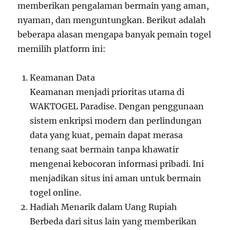
memberikan pengalaman bermain yang aman,
nyaman, dan menguntungkan. Berikut adalah
beberapa alasan mengapa banyak pemain togel
memilih platform ini:
Keamanan Data
Keamanan menjadi prioritas utama di
WAKTOGEL Paradise. Dengan penggunaan
sistem enkripsi modern dan perlindungan
data yang kuat, pemain dapat merasa
tenang saat bermain tanpa khawatir
mengenai kebocoran informasi pribadi. Ini
menjadikan situs ini aman untuk bermain
togel online.
Hadiah Menarik dalam Uang Rupiah
Berbeda dari situs lain yang memberikan