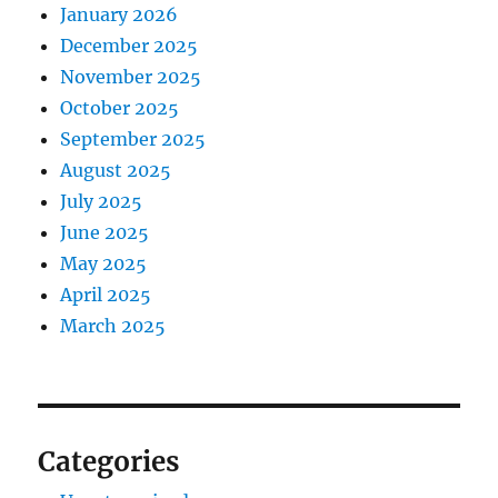
January 2026
December 2025
November 2025
October 2025
September 2025
August 2025
July 2025
June 2025
May 2025
April 2025
March 2025
Categories