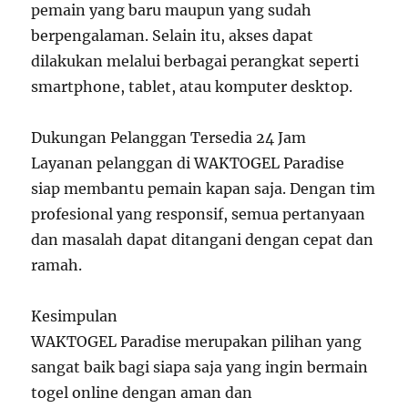
pemain yang baru maupun yang sudah
berpengalaman. Selain itu, akses dapat
dilakukan melalui berbagai perangkat seperti
smartphone, tablet, atau komputer desktop.
Dukungan Pelanggan Tersedia 24 Jam
Layanan pelanggan di WAKTOGEL Paradise
siap membantu pemain kapan saja. Dengan tim
profesional yang responsif, semua pertanyaan
dan masalah dapat ditangani dengan cepat dan
ramah.
Kesimpulan
WAKTOGEL Paradise merupakan pilihan yang
sangat baik bagi siapa saja yang ingin bermain
togel online dengan aman dan