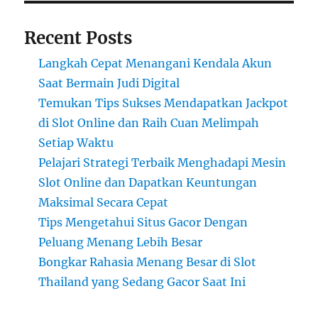
Recent Posts
Langkah Cepat Menangani Kendala Akun
Saat Bermain Judi Digital
Temukan Tips Sukses Mendapatkan Jackpot
di Slot Online dan Raih Cuan Melimpah
Setiap Waktu
Pelajari Strategi Terbaik Menghadapi Mesin
Slot Online dan Dapatkan Keuntungan
Maksimal Secara Cepat
Tips Mengetahui Situs Gacor Dengan
Peluang Menang Lebih Besar
Bongkar Rahasia Menang Besar di Slot
Thailand yang Sedang Gacor Saat Ini