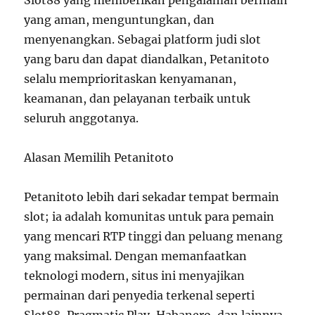
Slot88 yang memberikan pengalaman bermain
yang aman, menguntungkan, dan
menyenangkan. Sebagai platform judi slot
yang baru dan dapat diandalkan, Petanitoto
selalu memprioritaskan kenyamanan,
keamanan, dan pelayanan terbaik untuk
seluruh anggotanya.
Alasan Memilih Petanitoto
Petanitoto lebih dari sekadar tempat bermain
slot; ia adalah komunitas untuk para pemain
yang mencari RTP tinggi dan peluang menang
yang maksimal. Dengan memanfaatkan
teknologi modern, situs ini menyajikan
permainan dari penyedia terkenal seperti