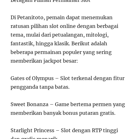
Beragam Pilihan Permainan Slot
Di Petanitoto, pemain dapat menemukan
ratusan pilihan slot online dengan berbagai
tema, mulai dari petualangan, mitologi,
fantastik, hingga klasik. Berikut adalah
beberapa permainan populer yang sering
memberikan jackpot besar:
Gates of Olympus – Slot terkenal dengan fitur
pengganda tanpa batas.
Sweet Bonanza – Game bertema permen yang
memberikan banyak bonus putaran gratis.
Starlight Princess – Slot dengan RTP tinggi