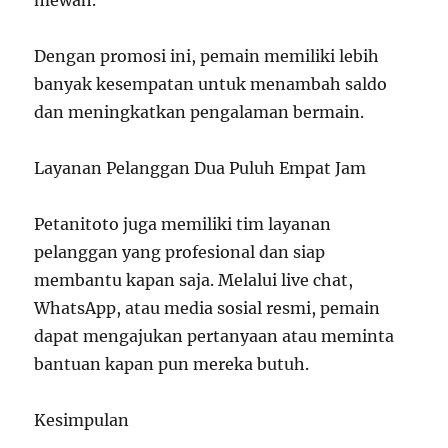
mewah.
Dengan promosi ini, pemain memiliki lebih
banyak kesempatan untuk menambah saldo
dan meningkatkan pengalaman bermain.
Layanan Pelanggan Dua Puluh Empat Jam
Petanitoto juga memiliki tim layanan
pelanggan yang profesional dan siap
membantu kapan saja. Melalui live chat,
WhatsApp, atau media sosial resmi, pemain
dapat mengajukan pertanyaan atau meminta
bantuan kapan pun mereka butuh.
Kesimpulan