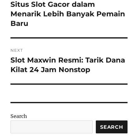
post:
Situs Slot Gacor dalam
Menarik Lebih Banyak Pemain
Baru
NEXT
Slot Maxwin Resmi: Tarik Dana
Next
post:
Kilat 24 Jam Nonstop
Search
SEARCH