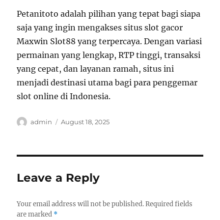
Petanitoto adalah pilihan yang tepat bagi siapa
saja yang ingin mengakses situs slot gacor
Maxwin Slot88 yang terpercaya. Dengan variasi
permainan yang lengkap, RTP tinggi, transaksi
yang cepat, dan layanan ramah, situs ini
menjadi destinasi utama bagi para penggemar
slot online di Indonesia.
Author
Posted
admin
August 18, 2025
on
Leave a Reply
Your email address will not be published.
Required fields
are marked
*