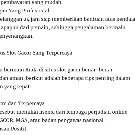
n pembayaran yang mudah.
an Yang Profesional
elanggan 24 jam siap memberikan bantuan atas kendal
 apapun dari pemain, sehingga pengalaman bermain
menyenangkan.
tus Slot Gacor Yang Terpercaya
 bermain Anda di situs slot gacor benar-benar
n aman, berikut adalah beberapa tips penting dalam
m yang tepat:
smi dan Terpercaya
ersebut memiliki lisensi dari lembaga perjudian online
AGCOR, MGA, atau badan pengawas nasional.
san Positif