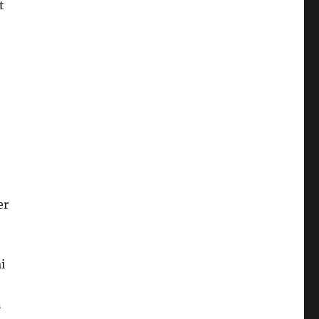
t
er
i
n