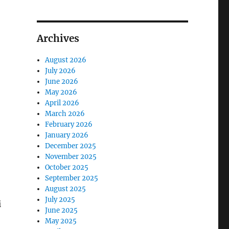
Archives
August 2026
July 2026
June 2026
May 2026
April 2026
March 2026
February 2026
January 2026
December 2025
November 2025
October 2025
September 2025
August 2025
July 2025
i
June 2025
May 2025