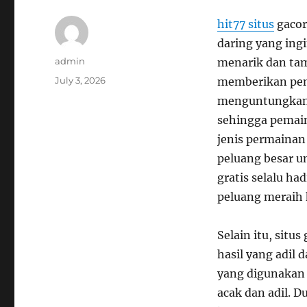
hit77 situs
gacor
daring yang ing
Author
admin
menarik dan tam
Posted
July 3, 2026
memberikan pen
on
menguntungkan. 
sehingga pemain
jenis permainan 
peluang besar u
gratis selalu h
peluang meraih 
Selain itu, sit
hasil yang adil
yang digunakan t
acak dan adil. 