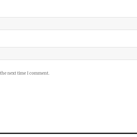
 the next time I comment.