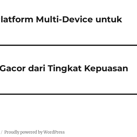
atform Multi-Device untuk
 Gacor dari Tingkat Kepuasan
Proudly powered by WordPress