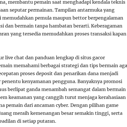
ma, membantu pemain saat menghadapi kendala teknis
aan seputar permainan. Tampilan antarmuka yang
i memudahkan pemula maupun bettor berpengalaman
si dan bermain tanpa hambatan berarti. Keberagaman
ran yang tersedia memudahkan proses transaksi kapan
ur live chat dan panduan lengkap di situs gacor
ain memahami berbagai strategi dan tips bermain aga
Kecepatan proses deposit dan penarikan dana menjadi
tor penentu kenyamanan pengguna. Banyaknya promosi
nus berlipat ganda menambah semangat dalam bermain
istem keamanan yang canggih turut menjaga kerahasiaan
ana pemain dari ancaman cyber. Dengan pilihan game
peluang meraih kemenangan besar semakin tinggi, serta
adilan di setiap putaran.