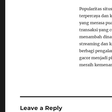
Popularitas situ
terpercaya dan 
yang merasa pua
transaksi yang 
menambah dinam
streaming dan k
berbagi pengala
gacor menjadi pi
meraih kemenang
Leave a Reply