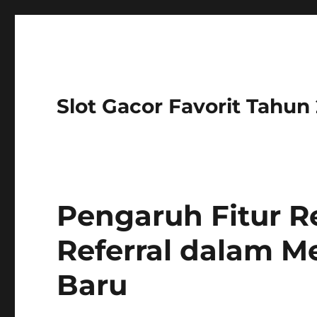
Slot Gacor Favorit Tahu
Pengaruh Fitur R
Referral dalam
Baru