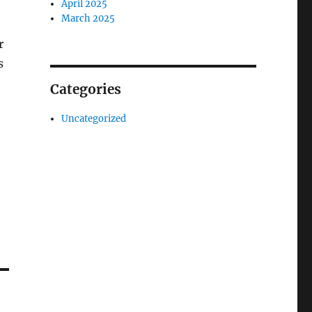
April 2025
March 2025
r
s
Categories
Uncategorized