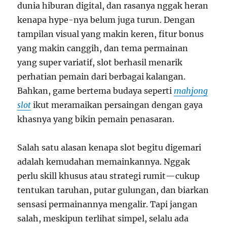
dunia hiburan digital, dan rasanya nggak heran
kenapa hype-nya belum juga turun. Dengan
tampilan visual yang makin keren, fitur bonus
yang makin canggih, dan tema permainan
yang super variatif, slot berhasil menarik
perhatian pemain dari berbagai kalangan.
Bahkan, game bertema budaya seperti
mahjong
slot
ikut meramaikan persaingan dengan gaya
khasnya yang bikin pemain penasaran.
Salah satu alasan kenapa slot begitu digemari
adalah kemudahan memainkannya. Nggak
perlu skill khusus atau strategi rumit—cukup
tentukan taruhan, putar gulungan, dan biarkan
sensasi permainannya mengalir. Tapi jangan
salah, meskipun terlihat simpel, selalu ada