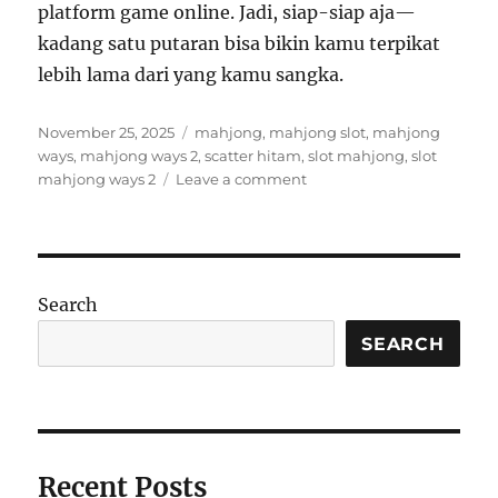
platform game online. Jadi, siap-siap aja—
kadang satu putaran bisa bikin kamu terpikat
lebih lama dari yang kamu sangka.
Posted
Tags
November 25, 2025
mahjong
,
mahjong slot
,
mahjong
on
ways
,
mahjong ways 2
,
scatter hitam
,
slot mahjong
,
slot
on
mahjong ways 2
Leave a comment
Keasyikan
Dunia
Slot
yang
Bikin
Search
Pemain
Betah
SEARCH
Berlama-
lama
Recent Posts