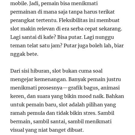
mobile. Jadi, pemain bisa menikmati
permainan di mana saja tanpa harus terikat
perangkat tertentu. Fleksibilitas ini membuat
slot makin relevan di era serba cepat sekarang.
Lagi santai di kafe? Bisa putar. Lagi nunggu
teman telat satu jam? Putar juga boleh lah, biar
nggak bete.
Dari sisi hiburan, slot bukan cuma soal
mengejar kemenangan. Banyak pemain justru
menikmati prosesnya—grafik bagus, animasi
keren, dan suara yang bikin mood naik. Bahkan
untuk pemain baru, slot adalah pilihan yang
ramah pemula dan tidak bikin stres. Sambil
bermain, sambil santai, sambil menikmati
visual yang niat banget dibuat.