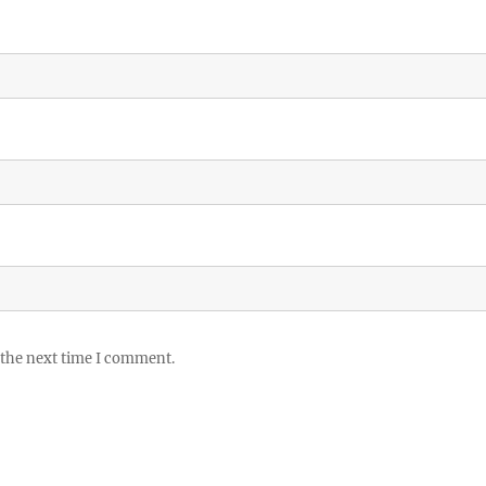
 the next time I comment.