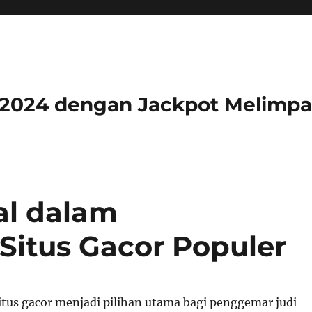
n 2024 dengan Jackpot Melimp
al dalam
itus Gacor Populer
tus gacor menjadi pilihan utama bagi penggemar judi