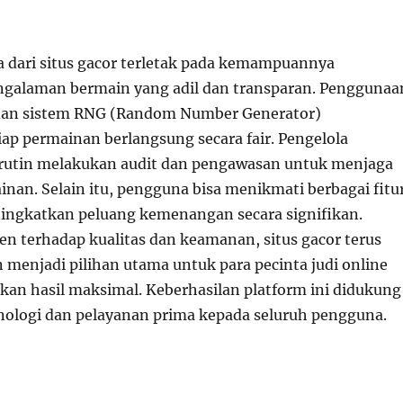
a dari situs gacor terletak pada kemampuannya
galaman bermain yang adil dan transparan. Penggunaa
 dan sistem RNG (Random Number Generator)
ap permainan berlangsung secara fair. Pengelola
 rutin melakukan audit dan pengawasan untuk menjaga
inan. Selain itu, pengguna bisa menikmati berbagai fitu
ingkatkan peluang kemenangan secara signifikan.
 terhadap kualitas dan keamanan, situs gacor terus
menjadi pilihan utama untuk para pecinta judi online
an hasil maksimal. Keberhasilan platform ini didukung
knologi dan pelayanan prima kepada seluruh pengguna.