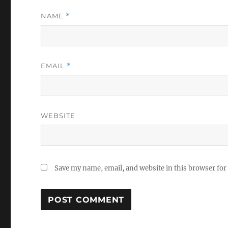
NAME
*
EMAIL
*
WEBSITE
Save my name, email, and website in this browser for