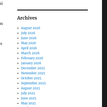
si
Archives
us
August 2026
July 2026
June 2026
us
May 2026
April 2026
March 2026
February 2026
January 2026
December 2025
November 2025
October 2025
September 2025
August 2025
July 2025
June 2025
May 2025