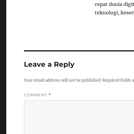
cepat dunia digi
teknologi, kese
Leave a Reply
Your email address will not be published.
Required fields
COMMENT
*