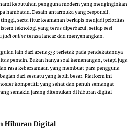
hami kebutuhan pengguna modern yang menginginkan
a hambatan. Desain antarmuka yang responsif,
tinggi, serta fitur keamanan berlapis menjadi prioritas
stem teknologi yang terus diperbarui, setiap sesi
u
judi online
terasa lancar dan menyenangkan.
ggulan lain dari arena333 terletak pada pendekatannya
tas pemain. Bukan hanya soal kemenangan, tetapi juga
l dan rasa kebersamaan yang membuat para pengguna
agian dari sesuatu yang lebih besar. Platform ini
sfer kompetitif yang sehat dan penuh semangat—
ang semakin jarang ditemukan di hiburan digital
 Hiburan Digital