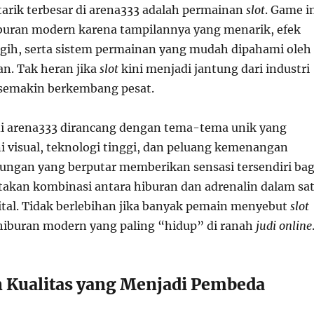
tarik terbesar di arena333 adalah permainan
slot
. Game i
buran modern karena tampilannya yang menarik, efek
ggih, serta sistem permainan yang mudah dipahami oleh
an. Tak heran jika
slot
kini menjadi jantung dari industri
semakin berkembang pesat.
i arena333 dirancang dengan tema-tema unik yang
 visual, teknologi tinggi, dan peluang kemenangan
ulungan yang berputar memberikan sensasi tersendiri bag
akan kombinasi antara hiburan dan adrenalin dalam sa
tal. Tidak berlebihan jika banyak pemain menyebut
slot
hiburan modern yang paling “hidup” di ranah
judi online
n Kualitas yang Menjadi Pembeda