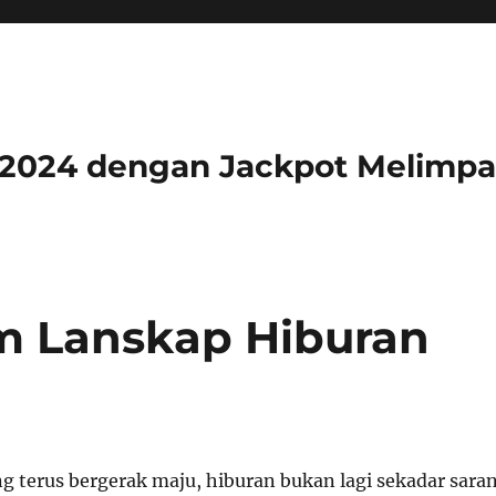
n 2024 dengan Jackpot Melimp
m Lanskap Hiburan
ang terus bergerak maju, hiburan bukan lagi sekadar sara