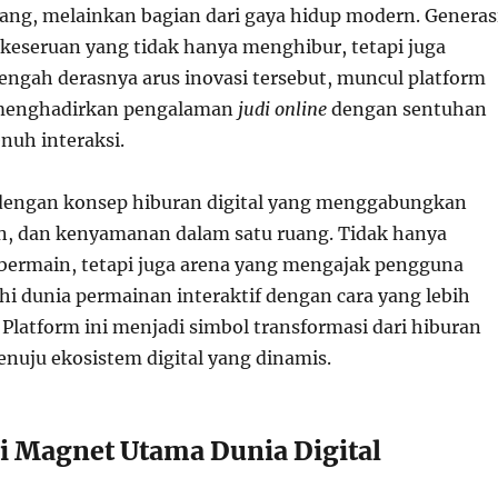
uang, melainkan bagian dari gaya hidup modern. Generas
 keseruan yang tidak hanya menghibur, tetapi juga
engah derasnya arus inovasi tersebut, muncul platform
menghadirkan pengalaman
judi online
dengan sentuhan
enuh interaksi.
 dengan konsep hiburan digital yang menggabungkan
in, dan kenyamanan dalam satu ruang. Tidak hanya
bermain, tetapi juga arena yang mengajak pengguna
hi dunia permainan interaktif dengan cara yang lebih
 Platform ini menjadi simbol transformasi dari hiburan
nuju ekosistem digital yang dinamis.
ai Magnet Utama Dunia Digital