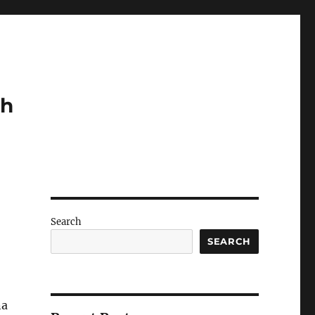
ah
Search
SEARCH
na