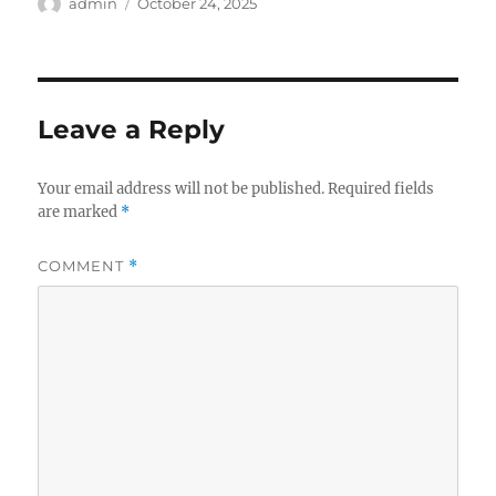
Author
Posted
admin
October 24, 2025
on
Leave a Reply
Your email address will not be published.
Required fields
are marked
*
COMMENT
*