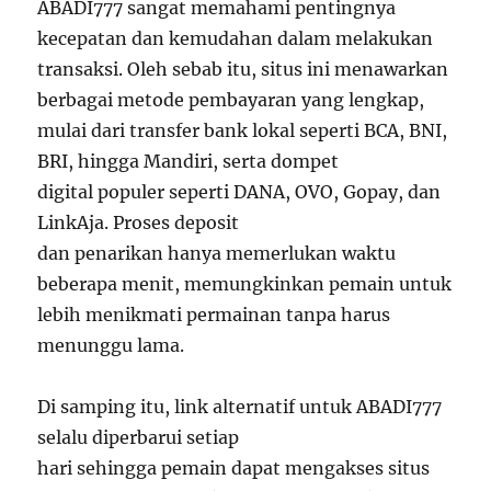
ABADI777 sangat memahami pentingnya
kecepatan dan kemudahan dalam melakukan
transaksi. Oleh sebab itu, situs ini menawarkan
berbagai metode pembayaran yang lengkap,
mulai dari transfer bank lokal seperti BCA, BNI,
BRI, hingga Mandiri, serta dompet
digital populer seperti DANA, OVO, Gopay, dan
LinkAja. Proses deposit
dan penarikan hanya memerlukan waktu
beberapa menit, memungkinkan pemain untuk
lebih menikmati permainan tanpa harus
menunggu lama.
Di samping itu, link alternatif untuk ABADI777
selalu diperbarui setiap
hari sehingga pemain dapat mengakses situs