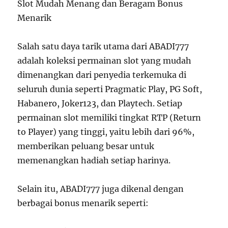
Slot Mudah Menang dan Beragam Bonus
Menarik
Salah satu daya tarik utama dari ABADI777
adalah koleksi permainan slot yang mudah
dimenangkan dari penyedia terkemuka di
seluruh dunia seperti Pragmatic Play, PG Soft,
Habanero, Joker123, dan Playtech. Setiap
permainan slot memiliki tingkat RTP (Return
to Player) yang tinggi, yaitu lebih dari 96%,
memberikan peluang besar untuk
memenangkan hadiah setiap harinya.
Selain itu, ABADI777 juga dikenal dengan
berbagai bonus menarik seperti: