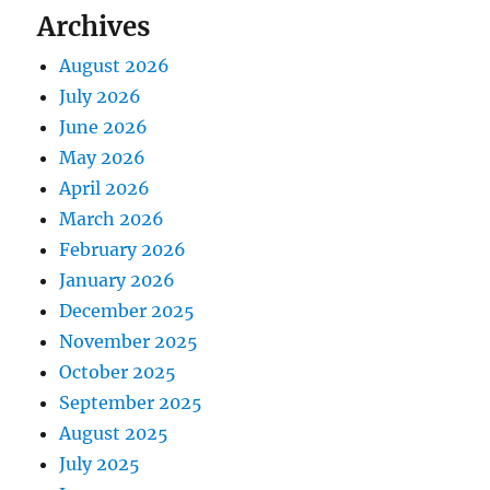
Archives
August 2026
July 2026
June 2026
May 2026
April 2026
March 2026
February 2026
January 2026
December 2025
November 2025
October 2025
September 2025
August 2025
July 2025