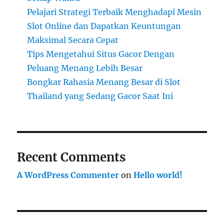
Pelajari Strategi Terbaik Menghadapi Mesin
Slot Online dan Dapatkan Keuntungan
Maksimal Secara Cepat
Tips Mengetahui Situs Gacor Dengan
Peluang Menang Lebih Besar
Bongkar Rahasia Menang Besar di Slot
Thailand yang Sedang Gacor Saat Ini
Recent Comments
A WordPress Commenter
on
Hello world!