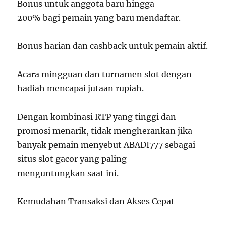
Bonus untuk anggota baru hingga
200% bagi pemain yang baru mendaftar.
Bonus harian dan cashback untuk pemain aktif.
Acara mingguan dan turnamen slot dengan
hadiah mencapai jutaan rupiah.
Dengan kombinasi RTP yang tinggi dan
promosi menarik, tidak mengherankan jika
banyak pemain menyebut ABADI777 sebagai
situs slot gacor yang paling
menguntungkan saat ini.
Kemudahan Transaksi dan Akses Cepat