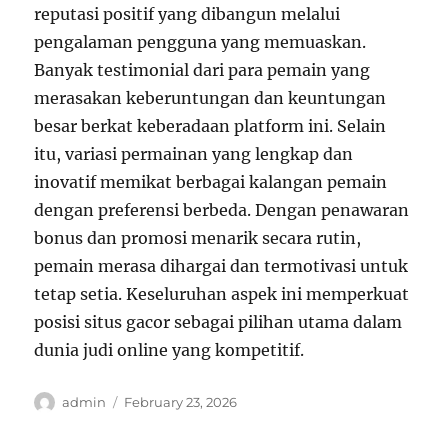
reputasi positif yang dibangun melalui
pengalaman pengguna yang memuaskan.
Banyak testimonial dari para pemain yang
merasakan keberuntungan dan keuntungan
besar berkat keberadaan platform ini. Selain
itu, variasi permainan yang lengkap dan
inovatif memikat berbagai kalangan pemain
dengan preferensi berbeda. Dengan penawaran
bonus dan promosi menarik secara rutin,
pemain merasa dihargai dan termotivasi untuk
tetap setia. Keseluruhan aspek ini memperkuat
posisi situs gacor sebagai pilihan utama dalam
dunia judi online yang kompetitif.
Author
Posted
admin
February 23, 2026
on