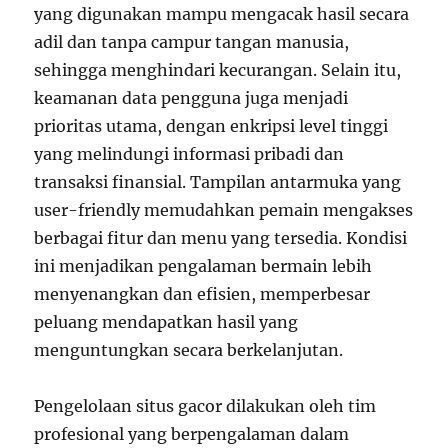
yang digunakan mampu mengacak hasil secara
adil dan tanpa campur tangan manusia,
sehingga menghindari kecurangan. Selain itu,
keamanan data pengguna juga menjadi
prioritas utama, dengan enkripsi level tinggi
yang melindungi informasi pribadi dan
transaksi finansial. Tampilan antarmuka yang
user-friendly memudahkan pemain mengakses
berbagai fitur dan menu yang tersedia. Kondisi
ini menjadikan pengalaman bermain lebih
menyenangkan dan efisien, memperbesar
peluang mendapatkan hasil yang
menguntungkan secara berkelanjutan.
Pengelolaan situs gacor dilakukan oleh tim
profesional yang berpengalaman dalam