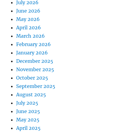
July 2026
June 2026
May 2026
April 2026
March 2026
February 2026
January 2026
December 2025
November 2025
October 2025
September 2025
August 2025
July 2025
June 2025
May 2025
April 2025