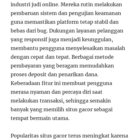
industri judi online. Mereka rutin melakukan
pembaruan sistem dan pengujian keamanan
guna memastikan platform tetap stabil dan
bebas dari bug. Dukungan layanan pelanggan
yang responsif juga menjadi keunggulan,
membantu pengguna menyelesaikan masalah
dengan cepat dan tepat. Berbagai metode
pembayaran yang beragam memudahkan
proses deposit dan penarikan dana.
Keberadaan fitur ini membuat pengguna
merasa nyaman dan percaya diri saat
melakukan transaksi, sehingga semakin
banyak yang memilih situs gacor sebagai
tempat bermain utama.
Popularitas situs gacor terus meningkat karena