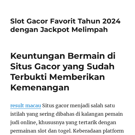
Slot Gacor Favorit Tahun 2024
dengan Jackpot Melimpah
Keuntungan Bermain di
Situs Gacor yang Sudah
Terbukti Memberikan
Kemenangan
result macau
Situs gacor menjadi salah satu
istilah yang sering dibahas di kalangan pemain
judi online, khususnya yang tertarik dengan
permainan slot dan togel. Keberadaan platform