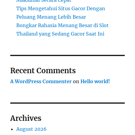
Maksimal Secara Cepat
Tips Mengetahui Situs Gacor Dengan
Peluang Menang Lebih Besar
Bongkar Rahasia Menang Besar di Slot
Thailand yang Sedang Gacor Saat Ini
Recent Comments
A WordPress Commenter
on
Hello world!
Archives
August 2026