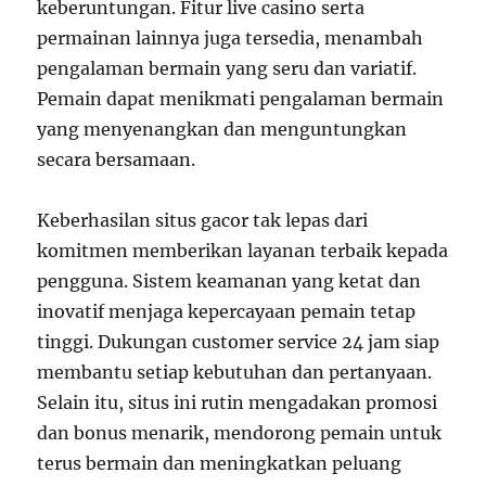
keberuntungan. Fitur live casino serta
permainan lainnya juga tersedia, menambah
pengalaman bermain yang seru dan variatif.
Pemain dapat menikmati pengalaman bermain
yang menyenangkan dan menguntungkan
secara bersamaan.
Keberhasilan situs gacor tak lepas dari
komitmen memberikan layanan terbaik kepada
pengguna. Sistem keamanan yang ketat dan
inovatif menjaga kepercayaan pemain tetap
tinggi. Dukungan customer service 24 jam siap
membantu setiap kebutuhan dan pertanyaan.
Selain itu, situs ini rutin mengadakan promosi
dan bonus menarik, mendorong pemain untuk
terus bermain dan meningkatkan peluang