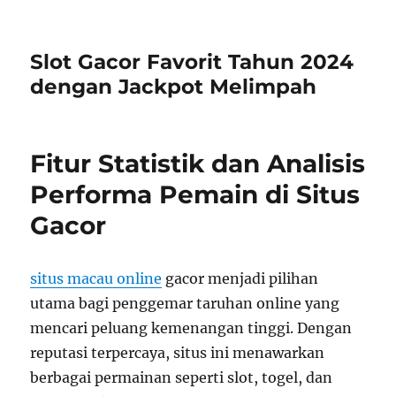
Slot Gacor Favorit Tahun 2024
dengan Jackpot Melimpah
Fitur Statistik dan Analisis
Performa Pemain di Situs
Gacor
situs macau online
gacor menjadi pilihan
utama bagi penggemar taruhan online yang
mencari peluang kemenangan tinggi. Dengan
reputasi terpercaya, situs ini menawarkan
berbagai permainan seperti slot, togel, dan