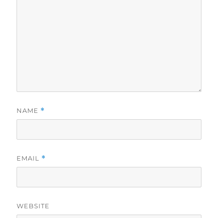
NAME
*
EMAIL
*
WEBSITE