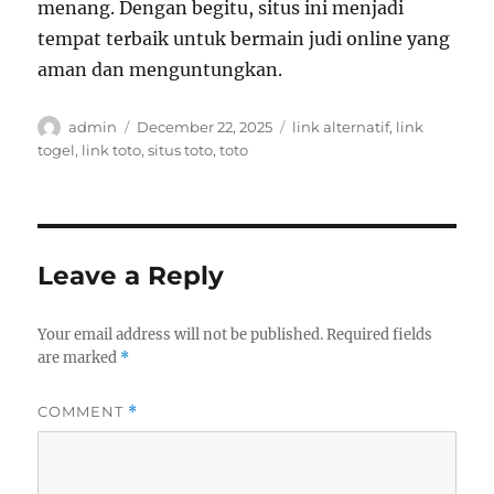
menang. Dengan begitu, situs ini menjadi
tempat terbaik untuk bermain judi online yang
aman dan menguntungkan.
Author
Posted
Tags
admin
December 22, 2025
link alternatif
,
link
on
togel
,
link toto
,
situs toto
,
toto
Leave a Reply
Your email address will not be published.
Required fields
are marked
*
COMMENT
*