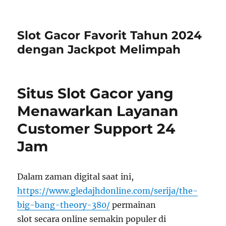
Slot Gacor Favorit Tahun 2024
dengan Jackpot Melimpah
Situs Slot Gacor yang
Menawarkan Layanan
Customer Support 24
Jam
Dalam zaman digital saat ini,
https://www.gledajhdonline.com/serija/the-
big-bang-theory-380/
permainan
slot secara online semakin populer di