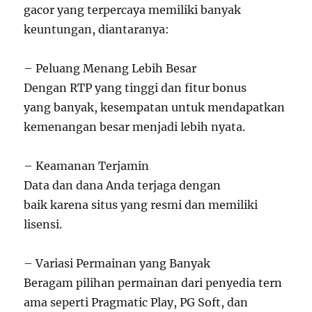
gacor yang terpercaya memiliki banyak
keuntungan, diantaranya:
– Peluang Menang Lebih Besar
Dengan RTP yang tinggi dan fitur bonus
yang banyak, kesempatan untuk mendapatkan
kemenangan besar menjadi lebih nyata.
– Keamanan Terjamin
Data dan dana Anda terjaga dengan
baik karena situs yang resmi dan memiliki
lisensi.
– Variasi Permainan yang Banyak
Beragam pilihan permainan dari penyedia tern
ama seperti Pragmatic Play, PG Soft, dan