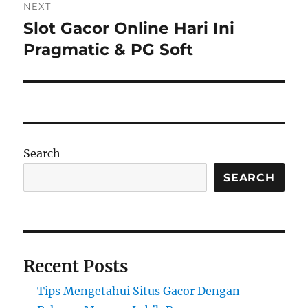
NEXT
Slot Gacor Online Hari Ini
Next
post:
Pragmatic & PG Soft
Search
SEARCH
Recent Posts
Tips Mengetahui Situs Gacor Dengan