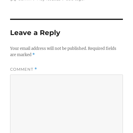
on
Leave a Reply
Your email address will not be published.
Required fields
are marked
*
COMMENT
*