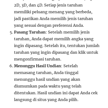
2D, 3D, dan 4D. Setiap jenis taruhan
memiliki peluang menang yang berbeda,
jadi pastikan Anda memilih jenis taruhan
yang sesuai dengan preferensi Anda.
Pasang Taruhan
: Setelah memilih jenis
taruhan, Anda dapat memilih angka yang
ingin dipasang. Setelah itu, tentukan jumlah
taruhan yang ingin dipasang dan klik untuk
mengonfirmasi taruhan.
Menunggu Hasil Undian
: Setelah
memasang taruhan, Anda tinggal
menunggu hasil undian yang akan
diumumkan pada waktu yang telah
ditentukan. Hasil undian ini dapat Anda cek
langsung di situs yang Anda pilih.