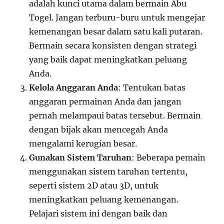
adalah kunci utama dalam bermain Abu
Togel. Jangan terburu-buru untuk mengejar
kemenangan besar dalam satu kali putaran.
Bermain secara konsisten dengan strategi
yang baik dapat meningkatkan peluang
Anda.
Kelola Anggaran Anda
: Tentukan batas
anggaran permainan Anda dan jangan
pernah melampaui batas tersebut. Bermain
dengan bijak akan mencegah Anda
mengalami kerugian besar.
Gunakan Sistem Taruhan
: Beberapa pemain
menggunakan sistem taruhan tertentu,
seperti sistem 2D atau 3D, untuk
meningkatkan peluang kemenangan.
Pelajari sistem ini dengan baik dan