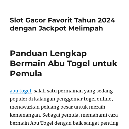
Slot Gacor Favorit Tahun 2024
dengan Jackpot Melimpah
Panduan Lengkap
Bermain Abu Togel untuk
Pemula
abu togel
, salah satu permainan yang sedang
populer di kalangan penggemar togel online,
menawarkan peluang besar untuk meraih
kemenangan. Sebagai pemula, memahami cara
bermain Abu Togel dengan baik sangat penting