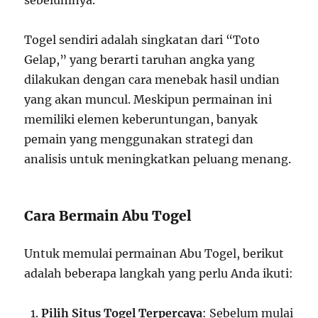
sebelumnya.
Togel sendiri adalah singkatan dari “Toto
Gelap,” yang berarti taruhan angka yang
dilakukan dengan cara menebak hasil undian
yang akan muncul. Meskipun permainan ini
memiliki elemen keberuntungan, banyak
pemain yang menggunakan strategi dan
analisis untuk meningkatkan peluang menang.
Cara Bermain Abu Togel
Untuk memulai permainan Abu Togel, berikut
adalah beberapa langkah yang perlu Anda ikuti:
Pilih Situs Togel Terpercaya
: Sebelum mulai