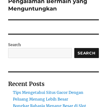
Pengalaman Bermain yang
Menguntungkan
Search
SEARCH
Recent Posts
Tips Mengetahui Situs Gacor Dengan
Peluang Menang Lebih Besar
Bongkar Rahasia Menang Besar di Slot