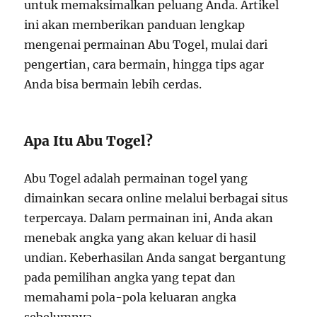
untuk memaksimalkan peluang Anda. Artikel
ini akan memberikan panduan lengkap
mengenai permainan Abu Togel, mulai dari
pengertian, cara bermain, hingga tips agar
Anda bisa bermain lebih cerdas.
Apa Itu Abu Togel?
Abu Togel adalah permainan togel yang
dimainkan secara online melalui berbagai situs
terpercaya. Dalam permainan ini, Anda akan
menebak angka yang akan keluar di hasil
undian. Keberhasilan Anda sangat bergantung
pada pemilihan angka yang tepat dan
memahami pola-pola keluaran angka