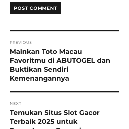
Post
PREVIOUS
navigation
Mainkan Toto Macau
Previous
post:
Favoritmu di ABUTOGEL dan
Buktikan Sendiri
Kemenangannya
NEXT
Temukan Situs Slot Gacor
Next
post:
Terbaik 2025 untuk