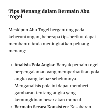
Tips Menang dalam Bermain Abu
Togel
Meskipun Abu Togel bergantung pada
keberuntungan, beberapa tips berikut dapat
membantu Anda meningkatkan peluang
menang:
Analisis Pola Angka
: Banyak pemain togel
berpengalaman yang memperhatikan pola
angka yang keluar sebelumnya.
Menganalisis pola ini dapat memberi
gambaran tentang angka yang
kemungkinan besar akan muncul.
Bermain Secara Konsisten
: Kesabaran