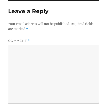
Leave a Reply
Your email address will not be published.
Required fields
are marked
*
COMMENT
*