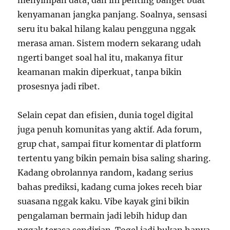
menyimpan data, dan ini penting banget buat
kenyamanan jangka panjang. Soalnya, sensasi
seru itu bakal hilang kalau pengguna nggak
merasa aman. Sistem modern sekarang udah
ngerti banget soal hal itu, makanya fitur
keamanan makin diperkuat, tanpa bikin
prosesnya jadi ribet.
Selain cepat dan efisien, dunia togel digital
juga penuh komunitas yang aktif. Ada forum,
grup chat, sampai fitur komentar di platform
tertentu yang bikin pemain bisa saling sharing.
Kadang obrolannya random, kadang serius
bahas prediksi, kadang cuma jokes receh biar
suasana nggak kaku. Vibe kayak gini bikin
pengalaman bermain jadi lebih hidup dan