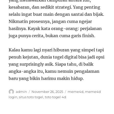
yang menawarkan campuran antara fun,
kesabaran, dan sedikit strategi. Yang penting
selalu ingat buat main dengan santai dan bijak.
Nikmatin prosesnya, jangan cuma ngejar
hasilnya. Kayak kata orang-orang: perjalanan
juga punya cerita, bukan cuma garis finish.
Kalau kamu lagi nyari hiburan yang simpel tapi
penuh kejutan, dunia togel digital bisa jadi opsi
yang surprisingly asik. Siapa tahu, di balik
angka-angka itu, kamu nemuin pengalaman
baru yang bikin harimu makin hidup.
Author
Posted
Tags
admin
November 26, 2025
meme4d
,
meme4d
on
login
,
situs toto togel
,
toto togel 4d