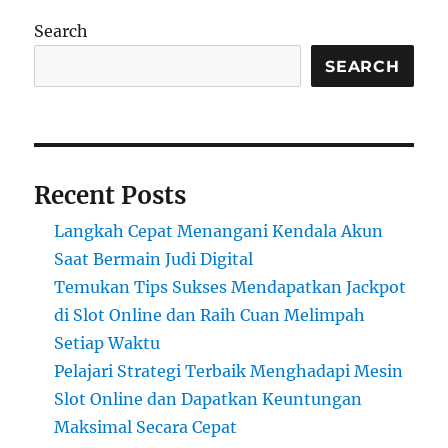
Search
SEARCH
Recent Posts
Langkah Cepat Menangani Kendala Akun
Saat Bermain Judi Digital
Temukan Tips Sukses Mendapatkan Jackpot
di Slot Online dan Raih Cuan Melimpah
Setiap Waktu
Pelajari Strategi Terbaik Menghadapi Mesin
Slot Online dan Dapatkan Keuntungan
Maksimal Secara Cepat