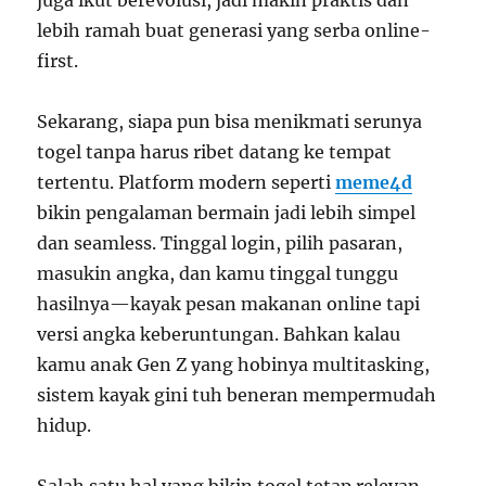
juga ikut berevolusi, jadi makin praktis dan
lebih ramah buat generasi yang serba online-
first.
Sekarang, siapa pun bisa menikmati serunya
togel tanpa harus ribet datang ke tempat
tertentu. Platform modern seperti
meme4d
bikin pengalaman bermain jadi lebih simpel
dan seamless. Tinggal login, pilih pasaran,
masukin angka, dan kamu tinggal tunggu
hasilnya—kayak pesan makanan online tapi
versi angka keberuntungan. Bahkan kalau
kamu anak Gen Z yang hobinya multitasking,
sistem kayak gini tuh beneran mempermudah
hidup.