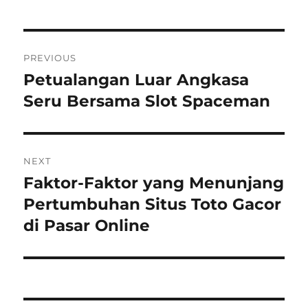
Post
PREVIOUS
navigation
Petualangan Luar Angkasa
Previous
post:
Seru Bersama Slot Spaceman
NEXT
Faktor-Faktor yang Menunjang
Next
post:
Pertumbuhan Situs Toto Gacor
di Pasar Online