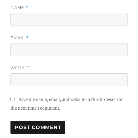
NAME
*
EMAIL
*
WEBSITE
Save my name, email, and website in this browser for
the next time I comment.