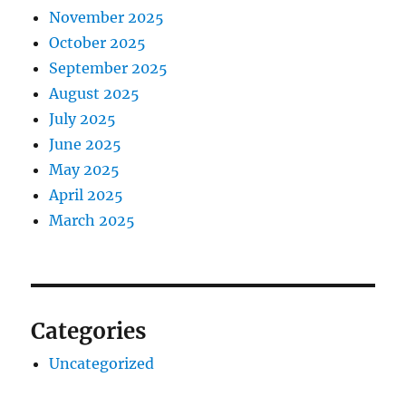
November 2025
October 2025
September 2025
August 2025
July 2025
June 2025
May 2025
April 2025
March 2025
Categories
Uncategorized