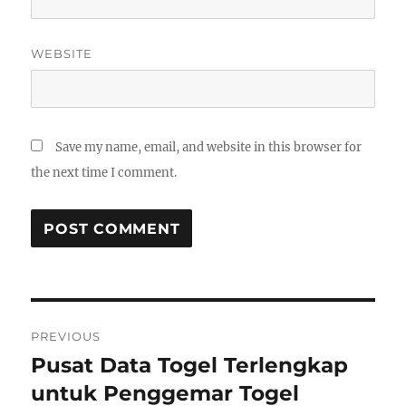
WEBSITE
Save my name, email, and website in this browser for
the next time I comment.
Post
PREVIOUS
navigation
Pusat Data Togel Terlengkap
Previous
post:
untuk Penggemar Togel