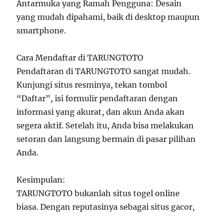
Antarmuka yang Ramah Pengguna: Desain
yang mudah dipahami, baik di desktop maupun
smartphone.
Cara Mendaftar di TARUNGTOTO
Pendaftaran di TARUNGTOTO sangat mudah.
Kunjungi situs resminya, tekan tombol
“Daftar”, isi formulir pendaftaran dengan
informasi yang akurat, dan akun Anda akan
segera aktif. Setelah itu, Anda bisa melakukan
setoran dan langsung bermain di pasar pilihan
Anda.
Kesimpulan:
TARUNGTOTO bukanlah situs togel online
biasa. Dengan reputasinya sebagai situs gacor,