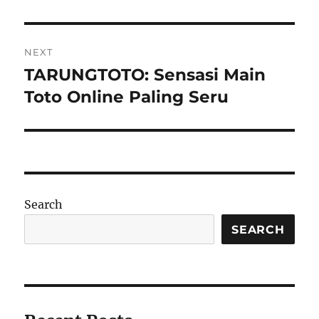
NEXT
TARUNGTOTO: Sensasi Main
Next
post:
Toto Online Paling Seru
Search
SEARCH