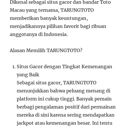
Dikenal sebagai situs gacor dan bandar Toto
Macau yang ternama, TARUNGTOTO
memberikan banyak keuntungan,
menjadikannya pilihan favorit bagi ribuan
anggotanya di Indonesia.
Alasan Memilih TARUNGTOTO?
Situs Gacor dengan Tingkat Kemenangan
yang Baik
Sebagai situs gacor, TARUNGTOTO
menunjukkan bahwa peluang menang di
platform ini cukup tinggi. Banyak pemain
berbagi pengalaman positif dari permainan
mereka di sini karena sering mendapatkan
jackpot atau kemenangan besar. Ini tentu