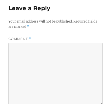
Leave a Reply
Your email address will not be published.
Required fields
are marked
*
COMMENT
*