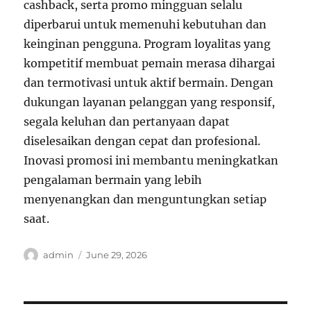
cashback, serta promo mingguan selalu
diperbarui untuk memenuhi kebutuhan dan
keinginan pengguna. Program loyalitas yang
kompetitif membuat pemain merasa dihargai
dan termotivasi untuk aktif bermain. Dengan
dukungan layanan pelanggan yang responsif,
segala keluhan dan pertanyaan dapat
diselesaikan dengan cepat dan profesional.
Inovasi promosi ini membantu meningkatkan
pengalaman bermain yang lebih
menyenangkan dan menguntungkan setiap
saat.
Author
Posted
admin
June 29, 2026
on