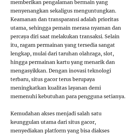
memberikan pengalaman bermain yang
menyenangkan sekaligus menguntungkan.
Keamanan dan transparansi adalah prioritas
utama, sehingga pemain merasa nyaman dan
percaya diri saat melakukan transaksi. Selain
itu, ragam permainan yang tersedia sangat
lengkap, mulai dari taruhan olahraga, slot,
hingga permainan kartu yang menarik dan
mengasyikkan. Dengan inovasi teknologi
terbaru, situs gacor terus berupaya
meningkatkan kualitas layanan demi
memenuhi kebutuhan para pengguna setianya.
Kemudahan akses menjadi salah satu
keunggulan utama dari situs gacor,
menyediakan platform yang bisa diakses