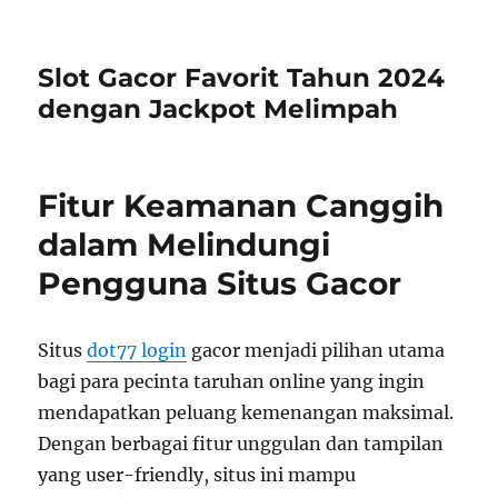
Slot Gacor Favorit Tahun 2024
dengan Jackpot Melimpah
Fitur Keamanan Canggih
dalam Melindungi
Pengguna Situs Gacor
Situs
dot77 login
gacor menjadi pilihan utama
bagi para pecinta taruhan online yang ingin
mendapatkan peluang kemenangan maksimal.
Dengan berbagai fitur unggulan dan tampilan
yang user-friendly, situs ini mampu