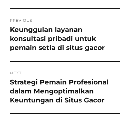
Post
PREVIOUS
navigation
Keunggulan layanan
Previous
post:
konsultasi pribadi untuk
pemain setia di situs gacor
NEXT
Strategi Pemain Profesional
Next
post:
dalam Mengoptimalkan
Keuntungan di Situs Gacor