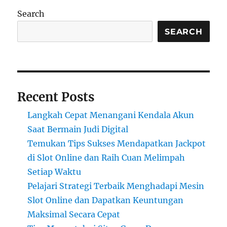
Search
SEARCH
Recent Posts
Langkah Cepat Menangani Kendala Akun
Saat Bermain Judi Digital
Temukan Tips Sukses Mendapatkan Jackpot
di Slot Online dan Raih Cuan Melimpah
Setiap Waktu
Pelajari Strategi Terbaik Menghadapi Mesin
Slot Online dan Dapatkan Keuntungan
Maksimal Secara Cepat