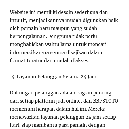
Website ini memiliki desain sederhana dan
intuitif, menjadikannya mudah digunakan baik
oleh pemain baru maupun yang sudah
berpengalaman. Pengguna tidak perlu
menghabiskan waktu lama untuk mencari
informasi karena semua disajikan dalam
format teratur dan mudah diakses.
Layanan Pelanggan Selama 24 Jam
Dukungan pelanggan adalah bagian penting
dari setiap platform judi online, dan BBFSTOTO
memenuhi harapan dalam hal ini. Mereka
menawarkan layanan pelanggan 24 jam setiap
hari, siap membantu para pemain dengan