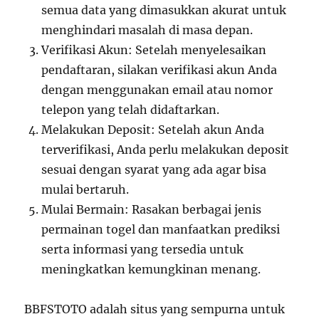
semua data yang dimasukkan akurat untuk
menghindari masalah di masa depan.
Verifikasi Akun: Setelah menyelesaikan
pendaftaran, silakan verifikasi akun Anda
dengan menggunakan email atau nomor
telepon yang telah didaftarkan.
Melakukan Deposit: Setelah akun Anda
terverifikasi, Anda perlu melakukan deposit
sesuai dengan syarat yang ada agar bisa
mulai bertaruh.
Mulai Bermain: Rasakan berbagai jenis
permainan togel dan manfaatkan prediksi
serta informasi yang tersedia untuk
meningkatkan kemungkinan menang.
BBFSTOTO adalah situs yang sempurna untuk