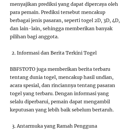
menyajikan prediksi yang dapat dipercaya oleh
para pemain. Prediksi tersebut mencakup
berbagai jenis pasaran, seperti togel 2D, 3D, 4D,
dan lain-lain, sehingga memberikan banyak
pilihan bagi anggota.
Informasi dan Berita Terkini Togel
BBFSTOTO juga memberikan berita terbaru
tentang dunia togel, mencakup hasil undian,
acara spesial, dan rinciannya tentang pasaran
togel yang terbaru. Dengan informasi yang
selalu diperbarui, pemain dapat mengambil
keputusan yang lebih baik sebelum bertaruh.
Antarmuka yang Ramah Pengguna