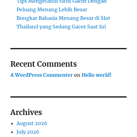
Tips Mengetahui Situs Gacor Dengan
Peluang Menang Lebih Besar
Bongkar Rahasia Menang Besar di Slot
Thailand yang Sedang Gacor Saat Ini
Recent Comments
A WordPress Commenter
on
Hello world!
Archives
August 2026
July 2026