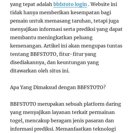
yang tepat adalah
bbfstoto login
. Website ini
tidak hanya memberikan kesempatan bagi
pemain untuk memasang taruhan, tetapi juga
menyajikan informasi serta prediksi yang dapat
membantu meningkatkan peluang
kemenangan. Artikel ini akan mengupas tuntas
tentang BBFSTOTO, fitur-fitur yang
disediakannya, dan keuntungan yang
ditawarkan oleh situs ini.
Apa Yang Dimaksud dengan BBFSTOTO?
BBFSTOTO merupakan sebuah platform daring
yang menyajikan layanan terkait permainan
togel, mencakup beragam jenis pasaran dan
informasi prediksi. Memanfaatkan teknologi