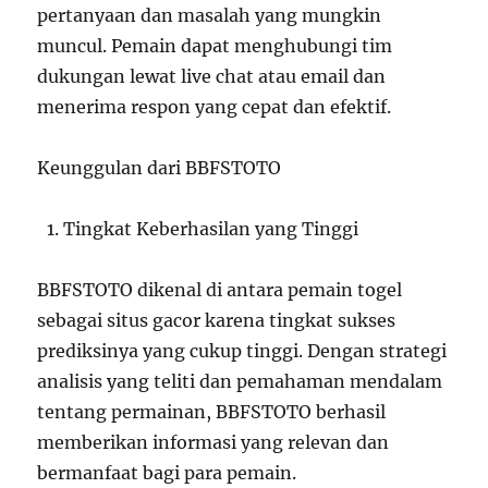
pertanyaan dan masalah yang mungkin
muncul. Pemain dapat menghubungi tim
dukungan lewat live chat atau email dan
menerima respon yang cepat dan efektif.
Keunggulan dari BBFSTOTO
Tingkat Keberhasilan yang Tinggi
BBFSTOTO dikenal di antara pemain togel
sebagai situs gacor karena tingkat sukses
prediksinya yang cukup tinggi. Dengan strategi
analisis yang teliti dan pemahaman mendalam
tentang permainan, BBFSTOTO berhasil
memberikan informasi yang relevan dan
bermanfaat bagi para pemain.