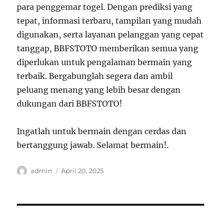
para penggemar togel. Dengan prediksi yang
tepat, informasi terbaru, tampilan yang mudah
digunakan, serta layanan pelanggan yang cepat
tanggap, BBFSTOTO memberikan semua yang
diperlukan untuk pengalaman bermain yang
terbaik. Bergabunglah segera dan ambil
peluang menang yang lebih besar dengan
dukungan dari BBFSTOTO!
Ingatlah untuk bermain dengan cerdas dan
bertanggung jawab. Selamat bermain!.
Author
Posted
admin
April 20, 2025
on