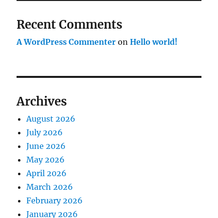
Recent Comments
A WordPress Commenter
on
Hello world!
Archives
August 2026
July 2026
June 2026
May 2026
April 2026
March 2026
February 2026
January 2026