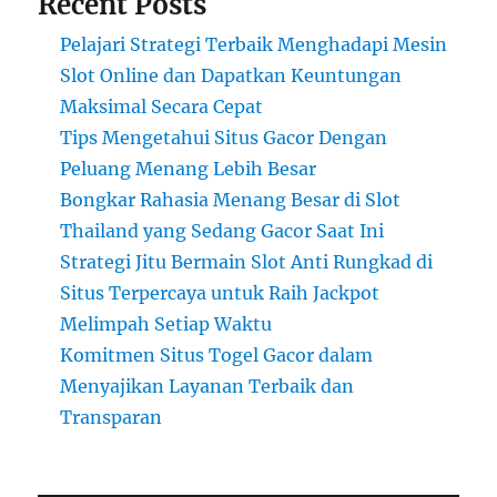
Recent Posts
Pelajari Strategi Terbaik Menghadapi Mesin
Slot Online dan Dapatkan Keuntungan
Maksimal Secara Cepat
Tips Mengetahui Situs Gacor Dengan
Peluang Menang Lebih Besar
Bongkar Rahasia Menang Besar di Slot
Thailand yang Sedang Gacor Saat Ini
Strategi Jitu Bermain Slot Anti Rungkad di
Situs Terpercaya untuk Raih Jackpot
Melimpah Setiap Waktu
Komitmen Situs Togel Gacor dalam
Menyajikan Layanan Terbaik dan
Transparan