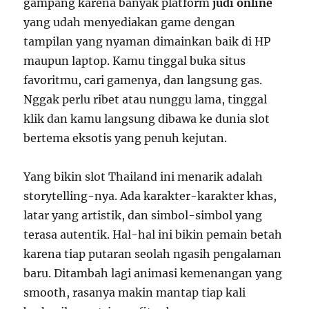
gampang karena banyak platform
judi online
yang udah menyediakan game dengan
tampilan yang nyaman dimainkan baik di HP
maupun laptop. Kamu tinggal buka situs
favoritmu, cari gamenya, dan langsung gas.
Nggak perlu ribet atau nunggu lama, tinggal
klik dan kamu langsung dibawa ke dunia slot
bertema eksotis yang penuh kejutan.
Yang bikin slot Thailand ini menarik adalah
storytelling-nya. Ada karakter-karakter khas,
latar yang artistik, dan simbol-simbol yang
terasa autentik. Hal-hal ini bikin pemain betah
karena tiap putaran seolah ngasih pengalaman
baru. Ditambah lagi animasi kemenangan yang
smooth, rasanya makin mantap tiap kali