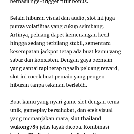
berhasil nge-trigger fitur bonus.
Selain hiburan visual dan audio, slot ini juga
punya volatilitas yang cukup seimbang.
Artinya, peluang dapet kemenangan kecil
hingga sedang terbilang stabil, sementara
kesempatan jackpot tetap ada buat kamu yang
sabar dan konsisten. Dengan gaya bermain
yang santai tapi tetap ngasih peluang reward,
slot ini cocok buat pemain yang pengen
hiburan tanpa tekanan berlebih.
Buat kamu yang nyari game slot dengan tema
unik, gameplay bersahabat, dan efek visual
yang memanjakan mata,
slot thailand
wukong789
jelas layak dicoba. Kombinasi