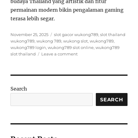
budaya Thailand yang artistik dan fitur
permainan modern bikin pengalaman gaming
terasa lebih segar.
Posted
Tags
November 25, 2025
slot gacor wukong789
,
slot thailand
on
wukong789
,
wukong 789
,
wukong slot
,
wukong789
,
wukong789 login
,
wukong789 slot online
,
wukong789
on
slot thailand
Leave a comment
Eksplorasi
Slot
Modern
dengan
Nuansa
Search
Eksotis
SEARCH